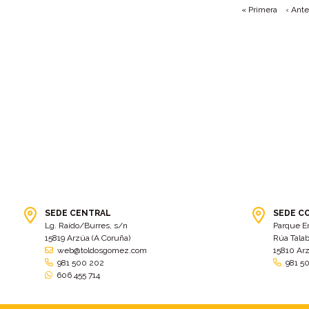
« Primera
‹ Ante
SEDE CENTRAL
SEDE C
Lg. Raído/Burres, s/n
Parque E
15819 Arzúa (A Coruña)
Rúa Talab
web@toldosgomez.com
15810 Ar
981 500 202
981 5
606 455 714