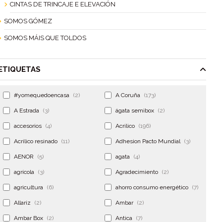
CINTAS DE TRINCAJE E ELEVACIÓN
SOMOS GÓMEZ
SOMOS MÁIS QUE TOLDOS
ETIQUETAS
#yomequedoencasa
(2)
A Coruña
(173)
A Estrada
(3)
ágata semibox
(2)
accesorios
(4)
Acrilico
(196)
Acrilico resinado
(11)
Adhesion Pacto Mundial
(3)
AENOR
(5)
agata
(4)
agrícola
(3)
Agradecimiento
(2)
agricultura
(6)
ahorro consumo energético
(7)
Allariz
(2)
Ambar
(2)
Ambar Box
(2)
Antica
(7)