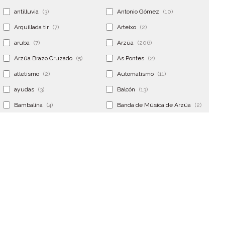
antilluvia
(3)
Antonio Gómez
(10)
Arquillada tir
(7)
Arteixo
(2)
aruba
(7)
Arzúa
(206)
Arzúa Brazo Cruzado
(5)
As Pontes
(2)
atletismo
(2)
Automatismo
(11)
ayudas
(3)
Balcón
(13)
Bambalina
(4)
Banda de Música de Arzúa
(2)
Banderola
(2)
Banderolas
(5)
Banquillo
(5)
bar
(4)
Bar Encontro
(2)
Barco
(3)
Bastidor
(2)
Bergondo
(4)
bermudas
(6)
Betanzos
(2)
Bimba y lola
(6)
bodas
(2)
bolsa cac
(3)
Bolsa cst
(3)