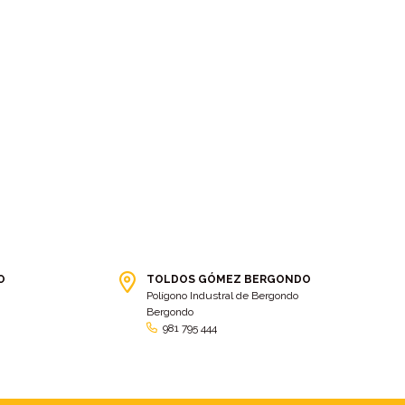
bolsa ct
(3)
Bolsas
(10)
Bolsas de elevación
(3)
Bolsas multiusos
(9)
Bolsas portaherramientas
(4)
brazos invisibles
(11)
Bueu
(2)
Cabañas
(2)
Cafe-bar Nova Xeira
(2)
cafetería
(5)
Calidad
(4)
cambados
(3)
cambio
(5)
Cambio de tela
(48)
cambio de toldo
(12)
Cambio tela
(11)
camión
(17)
Camión XL
(4)
camion botellero
(7)
Camion tautliner
(28)
O
TOLDOS GÓMEZ BERGONDO
Camiones
(5)
Campaña electoral
(2)
Polígono Industral de Bergondo
Bergondo
camping
(2)
Capota
(5)
981 795 444
capota con pies
(29)
capota fija a pared
(17)
Capotas
(4)
Caravana
(2)
Carballo
(7)
Carga
(2)