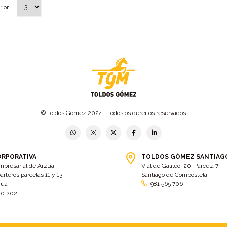
rior
© Toldos Gómez 2024 - Todos os dereitos reservados
ORPORATIVA
TOLDOS GÓMEZ SANTIAG
mpresarial de Arzúa
Vial de Galileo, 20. Parcela 7
arteros parcelas 11 y 13
Santiago de Compostela
zúa
981 565 706
00 202