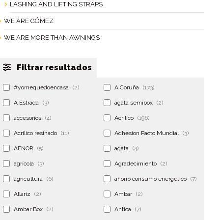
LASHING AND LIFTING STRAPS
WE ARE GÓMEZ
WE ARE MORE THAN AWNINGS
Filtrar resultados
#yomequedoencasa
(2)
A Coruña
(173)
A Estrada
(3)
ágata semibox
(2)
accesorios
(4)
Acrilico
(196)
Acrilico resinado
(11)
Adhesion Pacto Mundial
(3)
AENOR
(5)
agata
(4)
agrícola
(3)
Agradecimiento
(2)
agricultura
(6)
ahorro consumo energético
(7)
Allariz
(2)
Ambar
(2)
Ambar Box
(2)
Antica
(7)