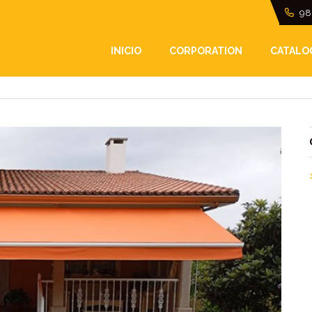
98
ERRAZA Y DALE UN T
INICIO
CORPORATION
CATALO