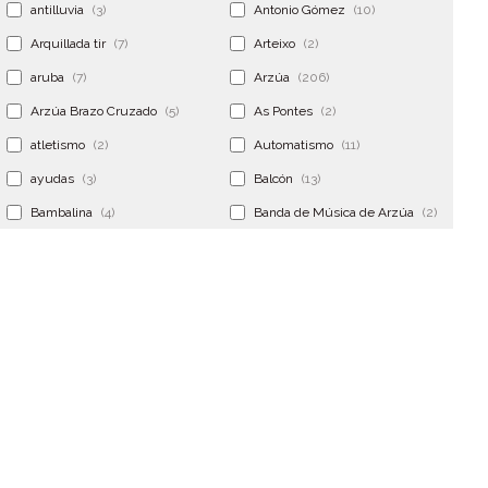
antilluvia
(3)
Antonio Gómez
(10)
Arquillada tir
(7)
Arteixo
(2)
aruba
(7)
Arzúa
(206)
Arzúa Brazo Cruzado
(5)
As Pontes
(2)
atletismo
(2)
Automatismo
(11)
ayudas
(3)
Balcón
(13)
Bambalina
(4)
Banda de Música de Arzúa
(2)
Banderola
(2)
Banderolas
(5)
Banquillo
(5)
bar
(4)
Bar Encontro
(2)
Barco
(3)
Bastidor
(2)
Bergondo
(4)
bermudas
(6)
Betanzos
(2)
Bimba y lola
(6)
bodas
(2)
bolsa cac
(3)
Bolsa cst
(3)
bolsa ct
(3)
Bolsas
(10)