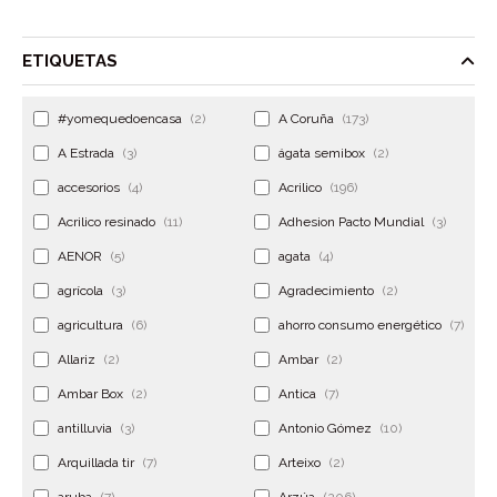
ETIQUETAS
#yomequedoencasa
(2)
A Coruña
(173)
A Estrada
(3)
ágata semibox
(2)
accesorios
(4)
Acrilico
(196)
Acrilico resinado
(11)
Adhesion Pacto Mundial
(3)
AENOR
(5)
agata
(4)
agrícola
(3)
Agradecimiento
(2)
agricultura
(6)
ahorro consumo energético
(7)
Allariz
(2)
Ambar
(2)
Ambar Box
(2)
Antica
(7)
antilluvia
(3)
Antonio Gómez
(10)
Arquillada tir
(7)
Arteixo
(2)
aruba
(7)
Arzúa
(206)