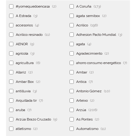
#yomequedoencasa
(2)
A Coruña
(173)
A Estrada
(3)
ágata semibox
(2)
accesorios
(4)
Acrilico
(196)
Acrilico resinado
(11)
Adhesion Pacto Mundial
(3)
AENOR
(5)
agata
(4)
agrícola
(3)
Agradecimiento
(2)
agricultura
(6)
ahorro consumo energético
(7)
Allariz
(2)
Ambar
(2)
Ambar Box
(2)
Antica
(7)
antilluvia
(3)
Antonio Gómez
(10)
Arquillada tir
(7)
Arteixo
(2)
aruba
(7)
Arzúa
(206)
Arzúa Brazo Cruzado
(5)
As Pontes
(2)
atletismo
(2)
Automatismo
(11)