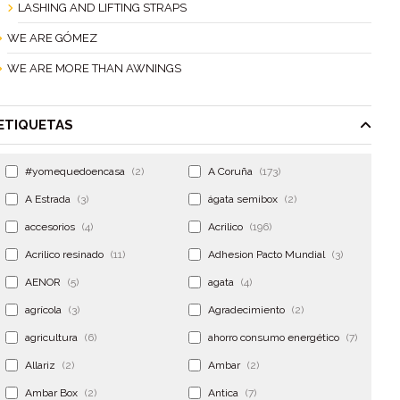
LASHING AND LIFTING STRAPS
WE ARE GÓMEZ
WE ARE MORE THAN AWNINGS
ETIQUETAS
#yomequedoencasa
(2)
A Coruña
(173)
A Estrada
(3)
ágata semibox
(2)
accesorios
(4)
Acrilico
(196)
Acrilico resinado
(11)
Adhesion Pacto Mundial
(3)
AENOR
(5)
agata
(4)
agrícola
(3)
Agradecimiento
(2)
agricultura
(6)
ahorro consumo energético
(7)
Allariz
(2)
Ambar
(2)
Ambar Box
(2)
Antica
(7)