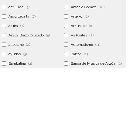
antilluvia
(3)
Antonio Gómez
(10)
Arquillada tir
(7)
Arteixo
(2)
aruba
(7)
Arzúa
(206)
Arzúa Brazo Cruzado
(5)
As Pontes
(2)
atletismo
(2)
Automatismo
(11)
ayudas
(3)
Balcón
(13)
Bambalina
(4)
Banda de Música de Arzúa
(2)
Banderola
(2)
Banderolas
(5)
Banquillo
(5)
bar
(4)
Bar Encontro
(2)
Barco
(3)
Bastidor
(2)
Bergondo
(4)
bermudas
(6)
Betanzos
(2)
Bimba y lola
(6)
bodas
(2)
bolsa cac
(3)
Bolsa cst
(3)