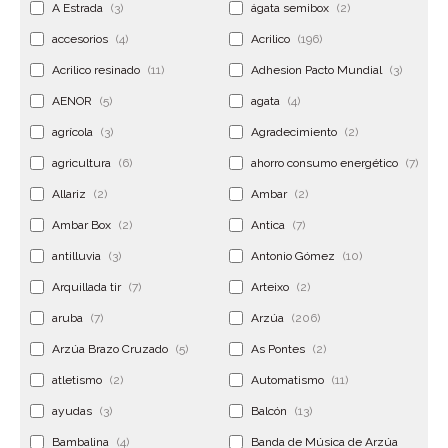
A Estrada
(3)
ágata semibox
(2)
accesorios
(4)
Acrilico
(196)
Acrilico resinado
(11)
Adhesion Pacto Mundial
(3)
AENOR
(5)
agata
(4)
agrícola
(3)
Agradecimiento
(2)
agricultura
(6)
ahorro consumo energético
(7)
Allariz
(2)
Ambar
(2)
Ambar Box
(2)
Antica
(7)
antilluvia
(3)
Antonio Gómez
(10)
Arquillada tir
(7)
Arteixo
(2)
aruba
(7)
Arzúa
(206)
Arzúa Brazo Cruzado
(5)
As Pontes
(2)
atletismo
(2)
Automatismo
(11)
ayudas
(3)
Balcón
(13)
Bambalina
(4)
Banda de Música de Arzúa