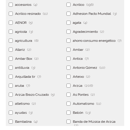
accesorios
(4)
Acrilico
(196)
Acrilico resinado
(11)
Adhesion Pacto Mundial
(3)
AENOR
(5)
agata
(4)
agrícola
(3)
Agradecimiento
(2)
agricultura
(6)
ahorro consumo energético
(7)
Allariz
(2)
Ambar
(2)
Ambar Box
(2)
Antica
(7)
antilluvia
(3)
Antonio Gómez
(10)
Arquillada tir
(7)
Arteixo
(2)
aruba
(7)
Arzúa
(206)
Arzúa Brazo Cruzado
(5)
As Pontes
(2)
atletismo
(2)
Automatismo
(11)
ayudas
(3)
Balcón
(13)
Bambalina
(4)
Banda de Música de Arzúa
(2)