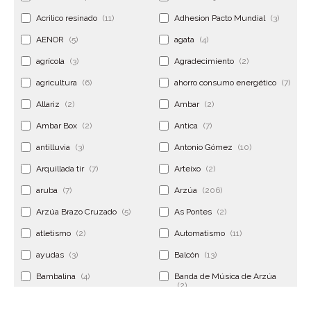
Acrilico resinado
(11)
Adhesion Pacto Mundial
(3)
AENOR
(5)
agata
(4)
agrícola
(3)
Agradecimiento
(2)
agricultura
(6)
ahorro consumo energético
(7)
Allariz
(2)
Ambar
(2)
Ambar Box
(2)
Antica
(7)
antilluvia
(3)
Antonio Gómez
(10)
Arquillada tir
(7)
Arteixo
(2)
aruba
(7)
Arzúa
(206)
Arzúa Brazo Cruzado
(5)
As Pontes
(2)
atletismo
(2)
Automatismo
(11)
ayudas
(3)
Balcón
(13)
Bambalina
(4)
Banda de Música de Arzúa
(2)
Banderola
(2)
Banderolas
(5)