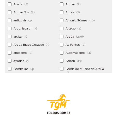
Allariz
(2)
Ambar
(2)
Ambar Box
(2)
Antica
(7)
antilluvia
(3)
Antonio Gómez
(10)
Arquillada tir
(7)
Arteixo
(2)
aruba
(7)
Arzúa
(206)
Arzúa Brazo Cruzado
(5)
As Pontes
(2)
atletismo
(2)
Automatismo
(11)
ayudas
(3)
Balcón
(13)
Bambalina
(4)
Banda de Música de Arzúa
(2)
Banderola
(2)
Banderolas
(5)
Banquillo
(5)
bar
(4)
Bar Encontro
(2)
Barco
(3)
Bastidor
(2)
Bergondo
(4)
bermudas
(6)
Betanzos
(2)