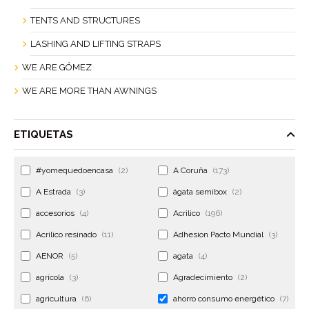
TENTS AND STRUCTURES
LASHING AND LIFTING STRAPS
WE ARE GÓMEZ
WE ARE MORE THAN AWNINGS
ETIQUETAS
#yomequedoencasa
(2)
A Coruña
(173)
A Estrada
(3)
ágata semibox
(2)
accesorios
(4)
Acrilico
(196)
Acrilico resinado
(11)
Adhesion Pacto Mundial
(3)
AENOR
(5)
agata
(4)
agrícola
(3)
Agradecimiento
(2)
agricultura
(6)
ahorro consumo energético
(7)