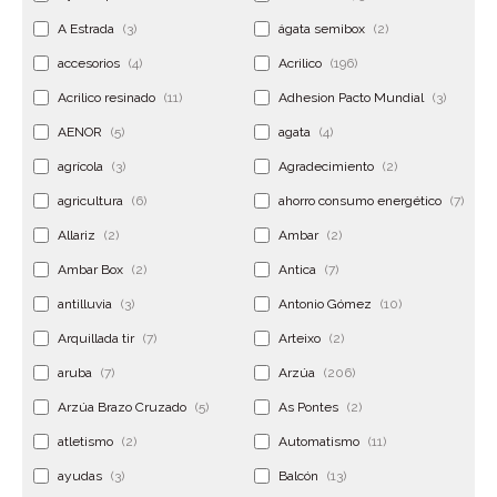
A Estrada
(3)
ágata semibox
(2)
accesorios
(4)
Acrilico
(196)
Acrilico resinado
(11)
Adhesion Pacto Mundial
(3)
AENOR
(5)
agata
(4)
agrícola
(3)
Agradecimiento
(2)
agricultura
(6)
ahorro consumo energético
(7)
Allariz
(2)
Ambar
(2)
Ambar Box
(2)
Antica
(7)
antilluvia
(3)
Antonio Gómez
(10)
Arquillada tir
(7)
Arteixo
(2)
aruba
(7)
Arzúa
(206)
Arzúa Brazo Cruzado
(5)
As Pontes
(2)
atletismo
(2)
Automatismo
(11)
ayudas
(3)
Balcón
(13)