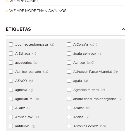
WE ARE GÓMEZ
WE ARE MORE THAN AWNINGS
ETIQUETAS
#yomequedoencasa
(2)
A Coruña
(173)
A Estrada
(3)
ágata semibox
(2)
accesorios
(4)
Acrilico
(196)
Acrilico resinado
(11)
Adhesion Pacto Mundial
(3)
AENOR
(5)
agata
(4)
agrícola
(3)
Agradecimiento
(2)
agricultura
(6)
ahorro consumo energético
(7)
Allariz
(2)
Ambar
(2)
Ambar Box
(2)
Antica
(7)
antilluvia
(3)
Antonio Gómez
(10)