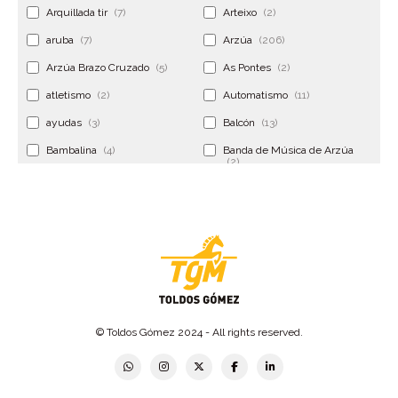
Arquillada tir
(7)
Arteixo
(2)
aruba
(7)
Arzúa
(206)
Arzúa Brazo Cruzado
(5)
As Pontes
(2)
atletismo
(2)
Automatismo
(11)
ayudas
(3)
Balcón
(13)
Bambalina
(4)
Banda de Música de Arzúa
(2)
Banderola
(2)
Banderolas
(5)
Banquillo
(5)
bar
(4)
Bar Encontro
(2)
Barco
(3)
Bastidor
(2)
Bergondo
(4)
bermudas
(6)
Betanzos
(2)
Bimba y lola
(6)
bodas
(2)
© Toldos Gómez 2024 - All rights reserved.
bolsa cac
(3)
Bolsa cst
(3)
bolsa ct
(3)
Bolsas
(10)