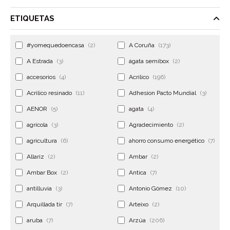
ETIQUETAS
#yomequedoencasa
(2)
A Coruña
(173)
A Estrada
(3)
ágata semibox
(2)
accesorios
(4)
Acrilico
(196)
Acrilico resinado
(11)
Adhesion Pacto Mundial
(3)
AENOR
(5)
agata
(4)
agrícola
(3)
Agradecimiento
(2)
agricultura
(6)
ahorro consumo energético
(7)
Allariz
(2)
Ambar
(2)
Ambar Box
(2)
Antica
(7)
antilluvia
(3)
Antonio Gómez
(10)
Arquillada tir
(7)
Arteixo
(2)
aruba
(7)
Arzúa
(206)