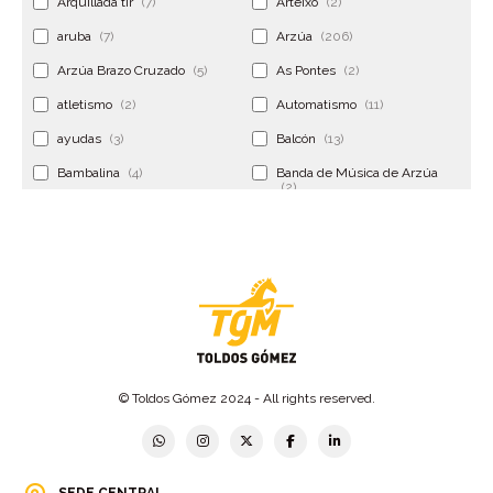
Arquillada tir
(7)
Arteixo
(2)
aruba
(7)
Arzúa
(206)
Arzúa Brazo Cruzado
(5)
As Pontes
(2)
atletismo
(2)
Automatismo
(11)
ayudas
(3)
Balcón
(13)
Bambalina
(4)
Banda de Música de Arzúa
(2)
Banderola
(2)
Banderolas
(5)
Banquillo
(5)
bar
(4)
Bar Encontro
(2)
Barco
(3)
Bastidor
(2)
Bergondo
(4)
bermudas
(6)
Betanzos
(2)
Bimba y lola
(6)
bodas
(2)
© Toldos Gómez 2024 - All rights reserved.
bolsa cac
(3)
Bolsa cst
(3)
bolsa ct
(3)
Bolsas
(10)
SEDE CENTRAL