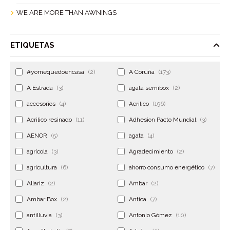
WE ARE MORE THAN AWNINGS
ETIQUETAS
#yomequedoencasa
(2)
A Coruña
(173)
A Estrada
(3)
ágata semibox
(2)
accesorios
(4)
Acrilico
(196)
Acrilico resinado
(11)
Adhesion Pacto Mundial
(3)
AENOR
(5)
agata
(4)
agrícola
(3)
Agradecimiento
(2)
agricultura
(6)
ahorro consumo energético
(7)
Allariz
(2)
Ambar
(2)
Ambar Box
(2)
Antica
(7)
antilluvia
(3)
Antonio Gómez
(10)