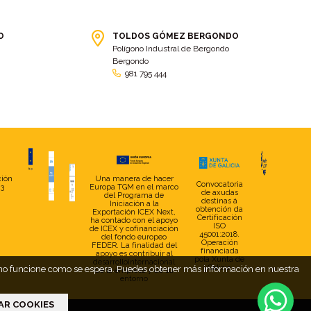
bolsa ct
(3)
Bolsas
(10)
Bolsas de elevación
(3)
Bolsas multiusos
(9)
O
TOLDOS GÓMEZ BERGONDO
Polígono Industral de Bergondo
Bolsas portaherramientas
(4)
brazos invisibles
(11)
Bergondo
Bueu
(2)
Cabañas
(2)
981 795 444
Cafe-bar Nova Xeira
(2)
cafetería
(5)
Calidad
(4)
cambados
(3)
cambio
(5)
Cambio de tela
(48)
cambio de toldo
(12)
Cambio tela
(11)
camión
(17)
Camión XL
(4)
ción
Una manera de hacer
Convocatoria
23
Europa TGM en el marco
de axudas
del Programa de
camion botellero
(7)
Camion tautliner
(28)
destinas á
Iniciación a la
obtención da
Exportación ICEX Next,
Certificación
ha contado con el apoyo
Camiones
(5)
Campaña electoral
(2)
ISO
de ICEX y cofinanciación
45001:2018.
del fondo europeo
camping
(2)
Capota
(5)
Operación
FEDER. La finalidad del
financiada
apoyo es contribuir al
pola Xunta de
desarrollointernacional
capota con pies
(29)
capota fija a pared
(17)
Galicia
web no funcione como se espera. Puedes obtener más información en nuestra
de la empresa y de su
entorno
Capotas
(4)
Caravana
(2)
AR COOKIES
Carballo
(7)
Carga
(2)