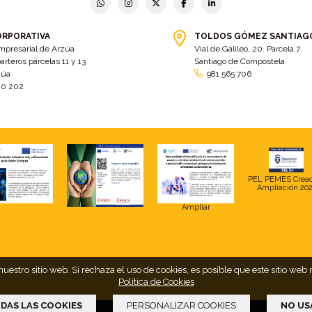
ORPORATIVA
TOLDOS GÓMEZ SANTIAG
mpresarial de Arzúa
Vial de Galileo, 20. Parcela 7
arteros parcelas 11 y 13
Santiago de Compostela
zúa
981 565 706
00 202
PEL PEMES Crea
Ampliación 20
Ampliar
uestro sitio web. Si rechaza el uso de cookies, es posible que este sitio 
Política de Cookies
DAS LAS COOKIES
PERSONALIZAR COOKIES
NO US