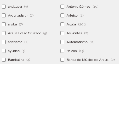
antilluvia
(3)
Antonio Gómez
(10)
Arquillada tir
(7)
Arteixo
(2)
aruba
(7)
Arzúa
(206)
Arzúa Brazo Cruzado
(5)
As Pontes
(2)
atletismo
(2)
Automatismo
(11)
ayudas
(3)
Balcón
(13)
Bambalina
(4)
Banda de Música de Arzúa
(2)
Banderola
(2)
Banderolas
(5)
Banquillo
(5)
bar
(4)
Bar Encontro
(2)
Barco
(3)
Bastidor
(2)
Bergondo
(4)
bermudas
(6)
Betanzos
(2)
Bimba y lola
(6)
bodas
(2)
bolsa cac
(3)
Bolsa cst
(3)