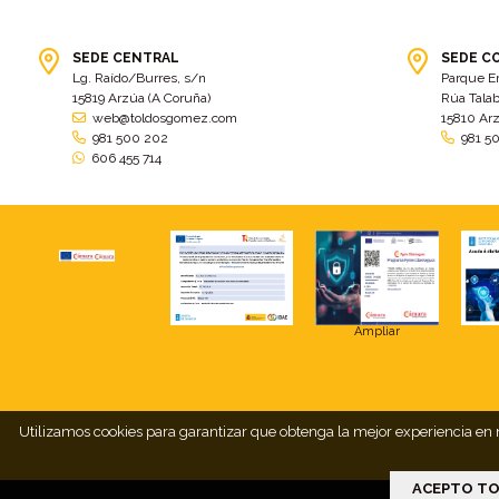
SEDE CENTRAL
SEDE C
Lg. Raído/Burres, s/n
Parque E
15819 Arzúa (A Coruña)
Rúa Talab
web@toldosgomez.com
15810 Ar
981 500 202
981 5
606 455 714
Ampliar
Utilizamos cookies para garantizar que obtenga la mejor experiencia en n
ACEPTO TO