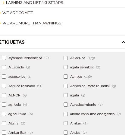
LASHING AND LIFTING STRAPS
WE ARE GÓMEZ
WE ARE MORE THAN AWNINGS
ETIQUETAS
#yomequedoencasa
(2)
A Coruña
(173)
A Estrada
(3)
ágata semibox
(2)
accesorios
(4)
Acrilico
(196)
Acrilico resinado
(11)
Adhesion Pacto Mundial
(3)
AENOR
(5)
agata
(4)
agrícola
(3)
Agradecimiento
(2)
agricultura
(6)
ahorro consumo energético
(7)
Allariz
(2)
Ambar
(2)
Ambar Box
(2)
Antica
(7)