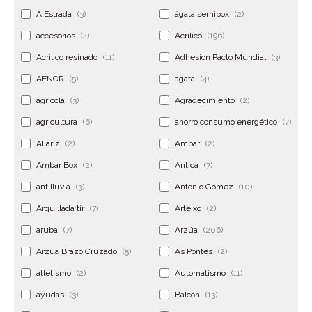
A Estrada
(3)
ágata semibox
(2)
accesorios
(4)
Acrilico
(196)
Acrilico resinado
(11)
Adhesion Pacto Mundial
(3)
AENOR
(5)
agata
(4)
agrícola
(3)
Agradecimiento
(2)
agricultura
(6)
ahorro consumo energético
(7)
Allariz
(2)
Ambar
(2)
Ambar Box
(2)
Antica
(7)
antilluvia
(3)
Antonio Gómez
(10)
Arquillada tir
(7)
Arteixo
(2)
aruba
(7)
Arzúa
(206)
Arzúa Brazo Cruzado
(5)
As Pontes
(2)
atletismo
(2)
Automatismo
(11)
ayudas
(3)
Balcón
(13)