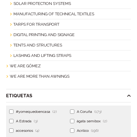
SOLAR PROTECTION SYSTEMS
MANUFACTURING OF TECHNICAL TEXTILES
TARPS FOR TRANSPORT
DIGITAL PRINTING AND SIGNAGE
TENTS AND STRUCTURES
LASHING AND LIFTING STRAPS
WE ARE GÓMEZ
WE ARE MORE THAN AWNINGS
ETIQUETAS
#yomequedoencasa
(2)
A Coruña
(173)
A Estrada
(3)
ágata semibox
(2)
accesorios
(4)
Acrilico
(196)