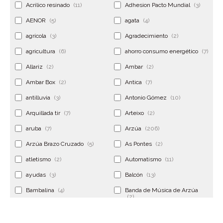
Acrilico resinado
(11)
Adhesion Pacto Mundial
(3)
AENOR
(5)
agata
(4)
agrícola
(3)
Agradecimiento
(2)
agricultura
(6)
ahorro consumo energético
(7)
Allariz
(2)
Ambar
(2)
Ambar Box
(2)
Antica
(7)
antilluvia
(3)
Antonio Gómez
(10)
Arquillada tir
(7)
Arteixo
(2)
aruba
(7)
Arzúa
(206)
Arzúa Brazo Cruzado
(5)
As Pontes
(2)
atletismo
(2)
Automatismo
(11)
ayudas
(3)
Balcón
(13)
Bambalina
(4)
Banda de Música de Arzúa
(2)
Banderola
(2)
Banderolas
(5)