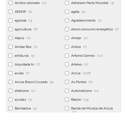
Acrilico resinado
(11)
Adhesion Pacto Mundial
(3)
AENOR
(5)
agata
(4)
agrícola
(3)
Agradecimiento
(2)
agricultura
(6)
ahorro consumo energético
(7)
Allariz
(2)
Ambar
(2)
Ambar Box
(2)
Antica
(7)
antilluvia
(3)
Antonio Gómez
(10)
Arquillada tir
(7)
Arteixo
(2)
aruba
(7)
Arzúa
(206)
Arzúa Brazo Cruzado
(5)
As Pontes
(2)
atletismo
(2)
Automatismo
(11)
ayudas
(3)
Balcón
(13)
Bambalina
(4)
Banda de Música de Arzúa
(2)
Banderola
(2)
Banderolas
(5)