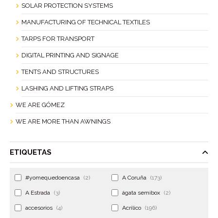
SOLAR PROTECTION SYSTEMS
MANUFACTURING OF TECHNICAL TEXTILES
TARPS FOR TRANSPORT
DIGITAL PRINTING AND SIGNAGE
TENTS AND STRUCTURES
LASHING AND LIFTING STRAPS
WE ARE GÓMEZ
WE ARE MORE THAN AWNINGS
ETIQUETAS
#yomequedoencasa
(2)
A Coruña
(173)
A Estrada
(3)
ágata semibox
(2)
accesorios
(4)
Acrilico
(196)