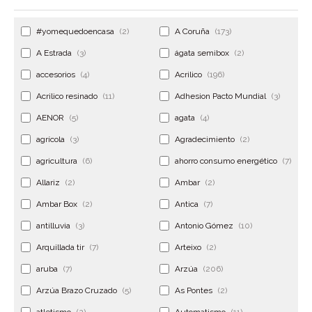
#yomequedoencasa
(2)
A Coruña
(173)
A Estrada
(3)
ágata semibox
(2)
accesorios
(4)
Acrilico
(196)
Acrilico resinado
(11)
Adhesion Pacto Mundial
(3)
AENOR
(5)
agata
(4)
agrícola
(3)
Agradecimiento
(2)
agricultura
(6)
ahorro consumo energético
(7)
Allariz
(2)
Ambar
(2)
Ambar Box
(2)
Antica
(7)
antilluvia
(3)
Antonio Gómez
(10)
Arquillada tir
(7)
Arteixo
(2)
aruba
(7)
Arzúa
(206)
Arzúa Brazo Cruzado
(5)
As Pontes
(2)
atletismo
(2)
Automatismo
(11)