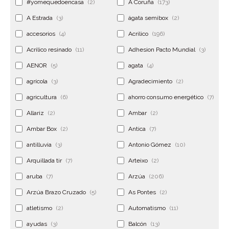
#yomequedoencasa
(2)
A Coruña
(173)
A Estrada
(3)
ágata semibox
(2)
accesorios
(4)
Acrilico
(196)
Acrilico resinado
(11)
Adhesion Pacto Mundial
(3)
AENOR
(5)
agata
(4)
agrícola
(3)
Agradecimiento
(2)
agricultura
(6)
ahorro consumo energético
(7)
Allariz
(2)
Ambar
(2)
Ambar Box
(2)
Antica
(7)
antilluvia
(3)
Antonio Gómez
(10)
Arquillada tir
(7)
Arteixo
(2)
aruba
(7)
Arzúa
(206)
Arzúa Brazo Cruzado
(5)
As Pontes
(2)
atletismo
(2)
Automatismo
(11)
ayudas
(3)
Balcón
(13)