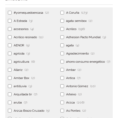
#yomequedoencasa
(2)
A Coruña
(173)
A Estrada
(3)
ágata semibox
(2)
accesorios
(4)
Acrilico
(196)
Acrilico resinado
(11)
Adhesion Pacto Mundial
(3)
AENOR
(5)
agata
(4)
agrícola
(3)
Agradecimiento
(2)
agricultura
(6)
ahorro consumo energético
(7)
Allariz
(2)
Ambar
(2)
Ambar Box
(2)
Antica
(7)
antilluvia
(3)
Antonio Gómez
(10)
Arquillada tir
(7)
Arteixo
(2)
aruba
(7)
Arzúa
(206)
Arzúa Brazo Cruzado
(5)
As Pontes
(2)