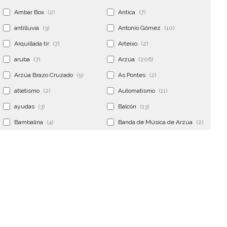
Ambar Box
(2)
Antica
(7)
antilluvia
(3)
Antonio Gómez
(10)
Arquillada tir
(7)
Arteixo
(2)
aruba
(7)
Arzúa
(206)
Arzúa Brazo Cruzado
(5)
As Pontes
(2)
atletismo
(2)
Automatismo
(11)
ayudas
(3)
Balcón
(13)
Bambalina
(4)
Banda de Música de Arzúa
(2)
Banderola
(2)
Banderolas
(5)
Banquillo
(5)
bar
(4)
Bar Encontro
(2)
Barco
(3)
Bastidor
(2)
Bergondo
(4)
bermudas
(6)
Betanzos
(2)
Bimba y lola
(6)
bodas
(2)