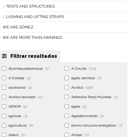
TENTS AND STRUCTURES
LASHING AND LIFTING STRAPS
WE ARE GÓMEZ
WE ARE MORE THAN AWNINGS
Filtrar resultados
#yomequedoencasa
(2)
A Coruña
(173)
A Estrada
(3)
ágata semibox
(2)
accesorios
(4)
Acrilico
(196)
Acrilico resinado
(11)
Adhesion Pacto Mundial
(3)
AENOR
(5)
agata
(4)
agrícola
(3)
Agradecimiento
(2)
agricultura
(6)
ahorro consumo energético
(7)
Allariz
(2)
Ambar
(2)