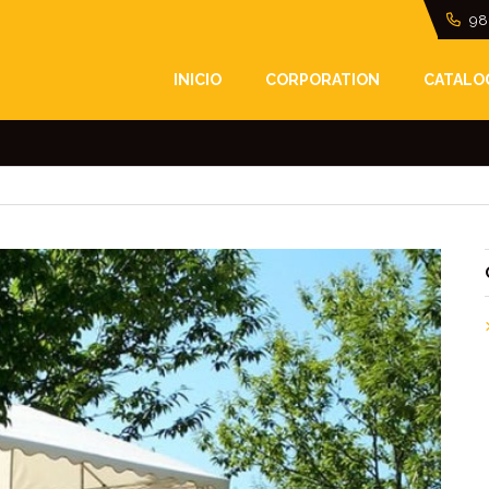
98
RAS. QUE EL MAL TI
INICIO
CORPORATION
CATALO