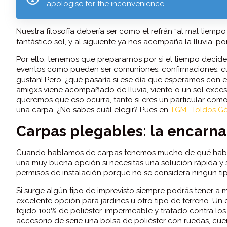
apologise for the inconvenience.
Nuestra filosofía debería ser como el refrán “al mal tiem
fantástico sol, y al siguiente ya nos acompaña la lluvia, po
Por ello, tenemos que prepararnos por si el tiempo decide
eventos como pueden ser comuniones, confirmaciones, cu
gustan! Pero, ¿qué pasaría si ese día que esperamos con 
amigxs viene acompañado de lluvia, viento o un sol exce
queremos que eso ocurra, tanto si eres un particular com
una carpa. ¿No sabes cuál elegir? Pues en
TGM- Toldos G
Carpas plegables: la encarnac
Cuando hablamos de carpas tenemos mucho de qué habla
una muy buena opción si necesitas una solución rápida y s
permisos de instalación porque no se considera ningún tip
Si surge algún tipo de imprevisto siempre podrás tener a
excelente opción para jardines u otro tipo de terreno. Un 
tejido 100% de poliéster, impermeable y tratado contra lo
accesorio de serie una bolsa de poliéster con ruedas, cue