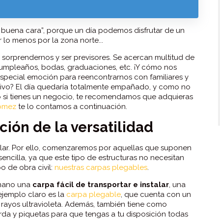
po buena cara”, porque un día podemos disfrutar de un
r lo menos por la zona norte...
 sorprendernos y ser previsores. Se acercan multitud de
mpleaños, bodas, graduaciones, etc. ¡Y cómo nos
especial emoción para reencontrarnos con familiares y
sivo? El día quedaría totalmente empañado, y como no
o si tienes un negocio, te recomendamos que adquieras
ómez
te lo contamos a continuación.
ión de la versatilidad
r. Por ello, comenzaremos por aquellas que suponen
encilla, ya que este tipo de estructuras no necesitan
o de obra civil:
nuestras carpas plegables
.
 mano una
carpa fácil de transportar e instalar
, una
ejemplo claro es la
carpa plegable
, que cuenta con un
s rayos ultravioleta. Además, también tiene como
rda y piquetas para que tengas a tu disposición todas