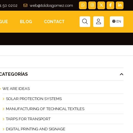
1 50 0202
web@toldosgomez.com
EMPO NO TE
GUE
BLOG
CONTACT
EN
CATEGORÍAS
WE ARE IDEAS
SOLAR PROTECTION SYSTEMS
MANUFACTURING OF TECHNICAL TEXTILES
TARPS FOR TRANSPORT
DIGITAL PRINTING AND SIGNAGE