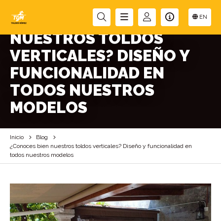
¿CONOCES BIEN
EN
NUESTROS TOLDOS
VERTICALES? DISEÑO Y
FUNCIONALIDAD EN
TODOS NUESTROS
MODELOS
Inicio
Blog
¿Conoces bien nuestros toldos verticales? Diseño y funcionalidad en
todos nuestros modelos