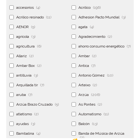
accesorios
(4)
Acrilico
(196)
Acrilico resinado
(11)
Adhesion Pacto Mundial
(3)
AENOR
(5)
agata
(4)
agrícola
(3)
Agradecimiento
(2)
agricultura
(6)
ahorro consumo energético
(7)
Allariz
(2)
Ambar
(2)
Ambar Box
(2)
Antica
(7)
antilluvia
(3)
Antonio Gómez
(10)
Arquillada tir
(7)
Arteixo
(2)
aruba
(7)
Arzúa
(206)
Arzúa Brazo Cruzado
(5)
As Pontes
(2)
atletismo
(2)
Automatismo
(11)
ayudas
(3)
Balcón
(13)
Bambalina
(4)
Banda de Música de Arzúa
(2)