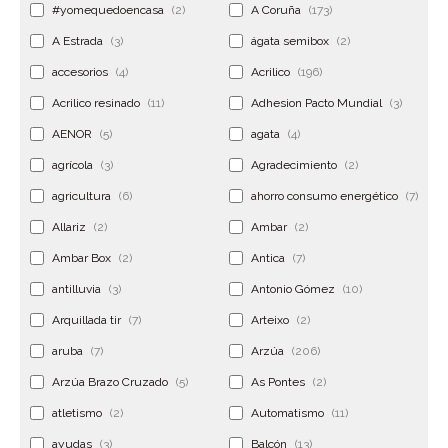
#yomequedoencasa
(2)
A Coruña
(173)
A Estrada
(3)
ágata semibox
(2)
accesorios
(4)
Acrilico
(196)
Acrilico resinado
(11)
Adhesion Pacto Mundial
(3)
AENOR
(5)
agata
(4)
agrícola
(3)
Agradecimiento
(2)
agricultura
(6)
ahorro consumo energético
(7)
Allariz
(2)
Ambar
(2)
Ambar Box
(2)
Antica
(7)
antilluvia
(3)
Antonio Gómez
(10)
Arquillada tir
(7)
Arteixo
(2)
aruba
(7)
Arzúa
(206)
Arzúa Brazo Cruzado
(5)
As Pontes
(2)
atletismo
(2)
Automatismo
(11)
ayudas
(3)
Balcón
(13)