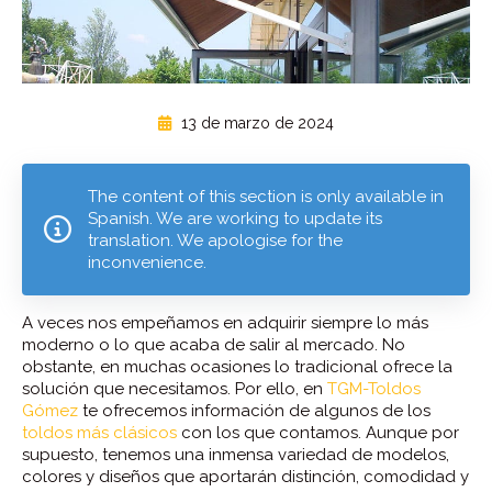
13 de marzo de 2024
The content of this section is only available in
Spanish. We are working to update its
translation. We apologise for the
inconvenience.
A veces nos empeñamos en adquirir siempre lo más
moderno o lo que acaba de salir al mercado. No
obstante, en muchas ocasiones lo tradicional ofrece la
solución que necesitamos. Por ello, en
TGM-Toldos
Gómez
te ofrecemos información de algunos de los
toldos más clásicos
con los que contamos. Aunque por
supuesto, tenemos una inmensa variedad de modelos,
colores y diseños que aportarán distinción, comodidad y