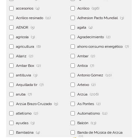
accesorios
(4)
Acrilico
(196)
Acrilico resinado
(11)
Adhesion Pacto Mundial
(3)
AENOR
(5)
agata
(4)
agrícola
(3)
Agradecimiento
(2)
agricultura
(6)
ahorro consumo energético
(7)
Allariz
(2)
Ambar
(2)
Ambar Box
(2)
Antica
(7)
antilluvia
(3)
Antonio Gómez
(10)
Arquillada tir
(7)
Arteixo
(2)
aruba
(7)
Arzúa
(206)
Arzúa Brazo Cruzado
(5)
As Pontes
(2)
atletismo
(2)
Automatismo
(11)
ayudas
(3)
Balcón
(13)
Bambalina
(4)
Banda de Música de Arzúa
(2)