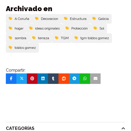
Archivado en
A Coruña
Decoracion
Estructura
Galicia
hogar
ideas originales
Protección
Sol
sombra
terraza
TGM
tgm toldos gomez
toldos gomez
Compartir:
CATEGORÍAS