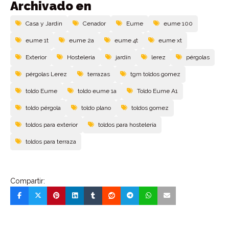
Archivado en
Casa y Jardin
Cenador
Eume
eume 100
eume 1t
eume 2a
eume 4t
eume xt
Exterior
Hosteleria
jardín
lerez
pérgolas
pérgolas Lerez
terrazas
tgm toldos gomez
toldo Eume
toldo eume 1a
Toldo Eume A1
toldo pérgola
toldo plano
toldos gomez
toldos para exterior
toldos para hostelería
toldos para terraza
Compartir: