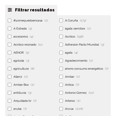
Filtrar resultados
#yomequedoencasa
(2)
A Coruña
(173)
A Estrada
(3)
ágata semibox
(2)
accesorios
(4)
Acrilico
(196)
Acrilico resinado
(11)
Adhesion Pacto Mundial
(3)
AENOR
(5)
agata
(4)
agrícola
(3)
Agradecimiento
(2)
agricultura
(6)
ahorro consumo energético
(7)
Allariz
(2)
Ambar
(2)
Ambar Box
(2)
Antica
(7)
antilluvia
(3)
Antonio Gómez
(10)
Arquillada tir
(7)
Arteixo
(2)
aruba
(7)
Arzúa
(206)