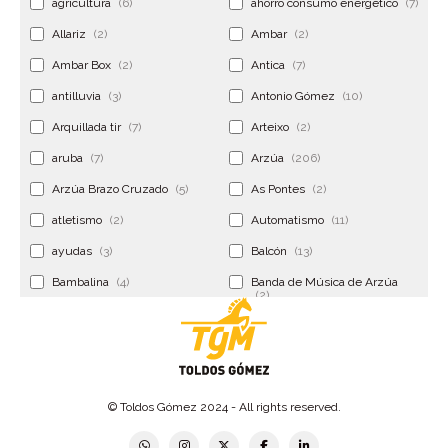
agricultura
(6)
ahorro consumo energético
(7)
Allariz
(2)
Ambar
(2)
Ambar Box
(2)
Antica
(7)
antilluvia
(3)
Antonio Gómez
(10)
Arquillada tir
(7)
Arteixo
(2)
aruba
(7)
Arzúa
(206)
Arzúa Brazo Cruzado
(5)
As Pontes
(2)
atletismo
(2)
Automatismo
(11)
ayudas
(3)
Balcón
(13)
Bambalina
(4)
Banda de Música de Arzúa
(2)
Banderola
(2)
Banderolas
(5)
Banquillo
(5)
bar
(4)
Bar Encontro
(2)
Barco
(3)
© Toldos Gómez 2024 - All rights reserved.
Bastidor
(2)
Bergondo
(4)