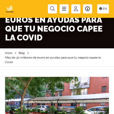
MÁS DE 30 MILLONES DE
EN
EUROS EN AYUDAS PARA
QUE TU NEGOCIO CAPEE
LA COVID
Inicio
Blog
Más de 30 millones de euros en ayudas para que tu negocio capee la
Covid