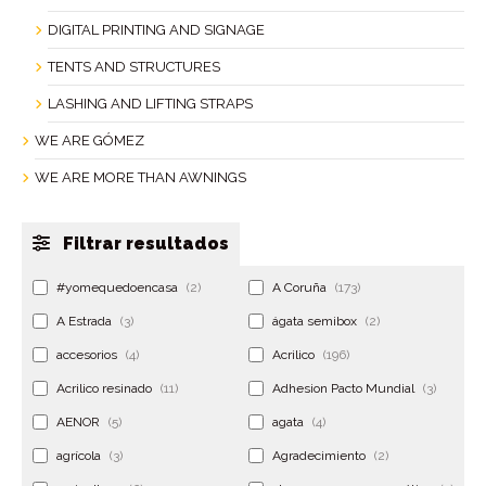
DIGITAL PRINTING AND SIGNAGE
TENTS AND STRUCTURES
LASHING AND LIFTING STRAPS
WE ARE GÓMEZ
WE ARE MORE THAN AWNINGS
Filtrar resultados
#yomequedoencasa
(2)
A Coruña
(173)
A Estrada
(3)
ágata semibox
(2)
accesorios
(4)
Acrilico
(196)
Acrilico resinado
(11)
Adhesion Pacto Mundial
(3)
AENOR
(5)
agata
(4)
agrícola
(3)
Agradecimiento
(2)