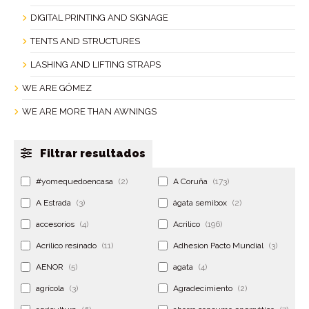
DIGITAL PRINTING AND SIGNAGE
TENTS AND STRUCTURES
LASHING AND LIFTING STRAPS
WE ARE GÓMEZ
WE ARE MORE THAN AWNINGS
Filtrar resultados
#yomequedoencasa
(2)
A Coruña
(173)
A Estrada
(3)
ágata semibox
(2)
accesorios
(4)
Acrilico
(196)
Acrilico resinado
(11)
Adhesion Pacto Mundial
(3)
AENOR
(5)
agata
(4)
agrícola
(3)
Agradecimiento
(2)