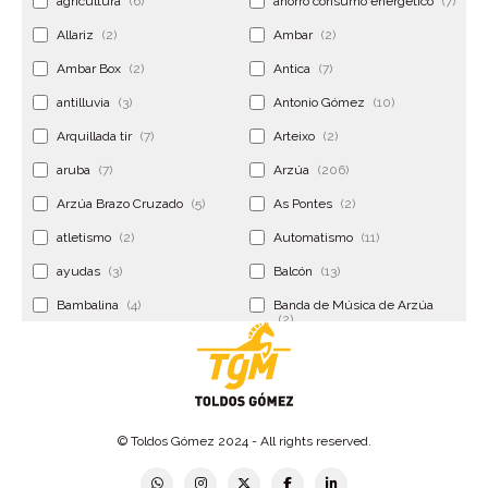
agricultura
(6)
ahorro consumo energético
(7)
Allariz
(2)
Ambar
(2)
Ambar Box
(2)
Antica
(7)
antilluvia
(3)
Antonio Gómez
(10)
Arquillada tir
(7)
Arteixo
(2)
aruba
(7)
Arzúa
(206)
Arzúa Brazo Cruzado
(5)
As Pontes
(2)
atletismo
(2)
Automatismo
(11)
ayudas
(3)
Balcón
(13)
Bambalina
(4)
Banda de Música de Arzúa
(2)
Banderola
(2)
Banderolas
(5)
Banquillo
(5)
bar
(4)
Bar Encontro
(2)
Barco
(3)
© Toldos Gómez 2024 - All rights reserved.
Bastidor
(2)
Bergondo
(4)