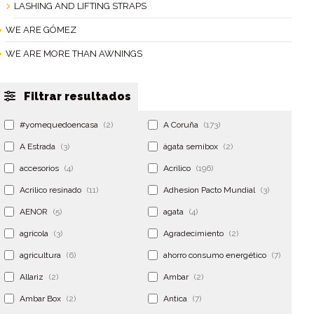
LASHING AND LIFTING STRAPS
WE ARE GÓMEZ
WE ARE MORE THAN AWNINGS
Filtrar resultados
#yomequedoencasa
(2)
A Coruña
(173)
A Estrada
(3)
ágata semibox
(2)
accesorios
(4)
Acrilico
(196)
Acrilico resinado
(11)
Adhesion Pacto Mundial
(3)
AENOR
(5)
agata
(4)
agrícola
(3)
Agradecimiento
(2)
agricultura
(6)
ahorro consumo energético
(7)
Allariz
(2)
Ambar
(2)
Ambar Box
(2)
Antica
(7)