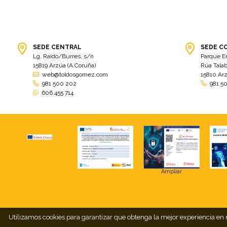
SEDE CENTRAL
SEDE C
Lg. Raído/Burres, s/n
Parque E
15819 Arzúa (A Coruña)
Rúa Talab
web@toldosgomez.com
15810 Ar
981 500 202
981 5
606 455 714
Ampliar
Utilizamos cookies para garantizar que obtenga la mejor experiencia en n