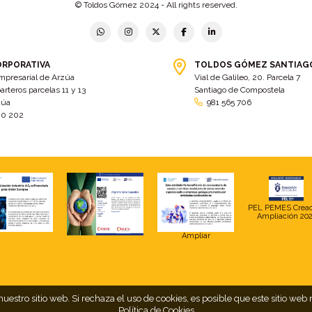
© Toldos Gómez 2024 - All rights reserved.
ORPORATIVA
TOLDOS GÓMEZ SANTIAG
mpresarial de Arzúa
Vial de Galileo, 20. Parcela 7
arteros parcelas 11 y 13
Santiago de Compostela
zúa
981 565 706
00 202
PEL PEMES Crea
Ampliación 20
Ampliar
uestro sitio web. Si rechaza el uso de cookies, es posible que este sitio 
Política de Cookies