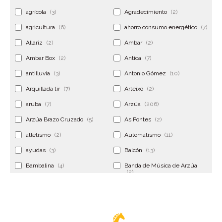
agrícola
(3)
Agradecimiento
(2)
agricultura
(6)
ahorro consumo energético
(7)
Allariz
(2)
Ambar
(2)
Ambar Box
(2)
Antica
(7)
antilluvia
(3)
Antonio Gómez
(10)
Arquillada tir
(7)
Arteixo
(2)
aruba
(7)
Arzúa
(206)
Arzúa Brazo Cruzado
(5)
As Pontes
(2)
atletismo
(2)
Automatismo
(11)
ayudas
(3)
Balcón
(13)
Bambalina
(4)
Banda de Música de Arzúa
(2)
Banderola
(2)
Banderolas
(5)
Banquillo
(5)
bar
(4)
Bar Encontro
(2)
Barco
(3)