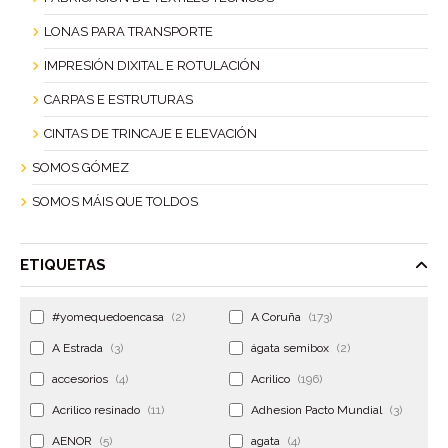
LONAS PARA TRANSPORTE
IMPRESIÓN DIXITAL E ROTULACIÓN
CARPAS E ESTRUTURAS
CINTAS DE TRINCAJE E ELEVACIÓN
SOMOS GÓMEZ
SOMOS MÁIS QUE TOLDOS
ETIQUETAS
#yomequedoencasa
(2)
A Coruña
(173)
A Estrada
(3)
ágata semibox
(2)
accesorios
(4)
Acrilico
(196)
Acrilico resinado
(11)
Adhesion Pacto Mundial
(3)
AENOR
(5)
agata
(4)