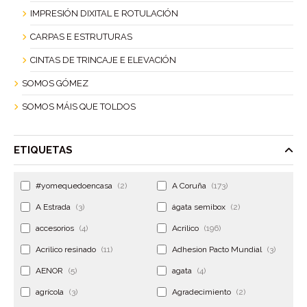
IMPRESIÓN DIXITAL E ROTULACIÓN
CARPAS E ESTRUTURAS
CINTAS DE TRINCAJE E ELEVACIÓN
SOMOS GÓMEZ
SOMOS MÁIS QUE TOLDOS
ETIQUETAS
#yomequedoencasa
(2)
A Coruña
(173)
A Estrada
(3)
ágata semibox
(2)
accesorios
(4)
Acrilico
(196)
Acrilico resinado
(11)
Adhesion Pacto Mundial
(3)
AENOR
(5)
agata
(4)
agrícola
(3)
Agradecimiento
(2)