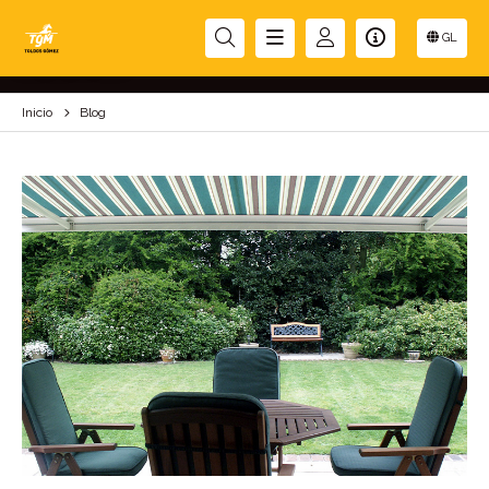
BLOG
GL
Inicio
Blog