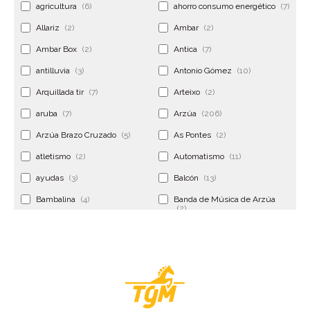
agricultura
(6)
ahorro consumo energético
(7)
Allariz
(2)
Ambar
(2)
Ambar Box
(2)
Antica
(7)
antilluvia
(3)
Antonio Gómez
(10)
Arquillada tir
(7)
Arteixo
(2)
aruba
(7)
Arzúa
(206)
Arzúa Brazo Cruzado
(5)
As Pontes
(2)
atletismo
(2)
Automatismo
(11)
ayudas
(3)
Balcón
(13)
Bambalina
(4)
Banda de Música de Arzúa
(2)
Banderola
(2)
Banderolas
(5)
Banquillo
(5)
bar
(4)
Bar Encontro
(2)
Barco
(3)
Bastidor
(2)
Bergondo
(4)