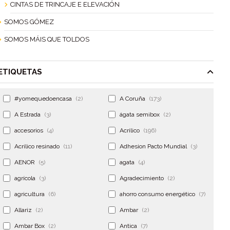
CINTAS DE TRINCAJE E ELEVACIÓN
SOMOS GÓMEZ
SOMOS MÁIS QUE TOLDOS
ETIQUETAS
#yomequedoencasa
(2)
A Coruña
(173)
A Estrada
(3)
ágata semibox
(2)
accesorios
(4)
Acrilico
(196)
Acrilico resinado
(11)
Adhesion Pacto Mundial
(3)
AENOR
(5)
agata
(4)
agrícola
(3)
Agradecimiento
(2)
agricultura
(6)
ahorro consumo energético
(7)
Allariz
(2)
Ambar
(2)
Ambar Box
(2)
Antica
(7)