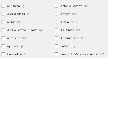
antilluvia
(3)
Antonio Gómez
(10)
Arquillada tir
(7)
Arteixo
(2)
aruba
(7)
Arzúa
(206)
Arzúa Brazo Cruzado
(5)
As Pontes
(2)
atletismo
(2)
Automatismo
(11)
ayudas
(3)
Balcón
(13)
Bambalina
(4)
Banda de Música de Arzúa
(2)
Banderola
(2)
Banderolas
(5)
Banquillo
(5)
bar
(4)
Bar Encontro
(2)
Barco
(3)
Bastidor
(2)
Bergondo
(4)
bermudas
(6)
Betanzos
(2)
Bimba y lola
(6)
bodas
(2)
bolsa cac
(3)
Bolsa cst
(3)