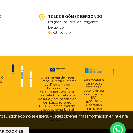
(10)
Construcción
(3)
coral
(3)
O
TOLDOS GÓMEZ BERGONDO
Coral Box
(9)
Coronavirus
(5)
Polígono Industral de Bergondo
Bergondo
Corporativo
(2)
cortina
(21)
981 795 444
Cortina divisoria
(8)
cortinas personalizadas
(4)
coruña
(2)
Costa Oeste
(2)
Covid
(3)
Covid-19
(11)
creta
(5)
Cristaleria Padronesa
(2)
CSD Arzúa
(9)
cuarzo
(3)
ción
Una manera de hacer
Convocatoria
23
Europa TGM en el marco
Cuarzo Box
(3)
Cubierta
(2)
de axudas
del Programa de
destinas á
Iniciación a la
obtención da
Exportación ICEX Next,
Cubierta de piscina
(7)
Cubierta parking
(2)
Certificación
ha contado con el apoyo
ISO
de ICEX y cofinanciación
45001:2018.
Cubierta piscina
(19)
Cubiertas
(2)
del fondo europeo
Operación
FEDER. La finalidad del
financiada
apoyo es contribuir al
Cubiertas de piscina
(6)
cubiertas piscina
(7)
pola Xunta de
desarrollointernacional
Galicia
web no funcione como se espera. Puedes obtener más información en nuestra
de la empresa y de su
Cuidados
(4)
Curtis
(4)
entorno
Día de la Mujer
(7)
Día Internacional de la Mujer
AR COOKIES