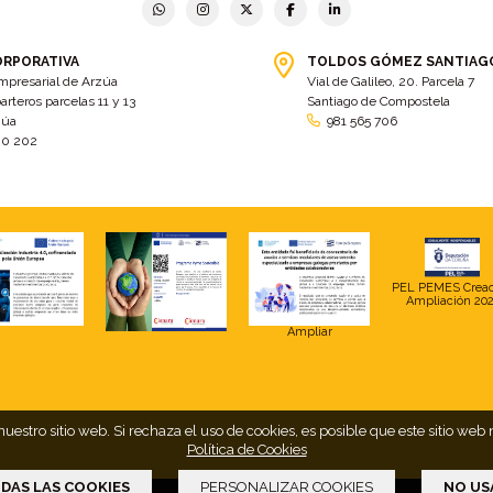
ORPORATIVA
TOLDOS GÓMEZ SANTIAG
mpresarial de Arzúa
Vial de Galileo, 20. Parcela 7
arteros parcelas 11 y 13
Santiago de Compostela
zúa
981 565 706
00 202
PEL PEMES Crea
Ampliación 20
Ampliar
uestro sitio web. Si rechaza el uso de cookies, es posible que este sitio 
Política de Cookies
DAS LAS COOKIES
PERSONALIZAR COOKIES
NO US