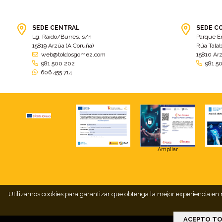
SEDE CENTRAL
SEDE C
Lg. Raído/Burres, s/n
Parque E
15819 Arzúa (A Coruña)
Rúa Talab
web@toldosgomez.com
15810 Ar
981 500 202
981 5
606 455 714
Ampliar
Utilizamos cookies para garantizar que obtenga la mejor experiencia en n
ACEPTO TO