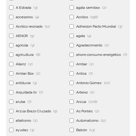
A Estrada
(3)
ágata semibox
(2)
accesorios
(4)
Acrilico
(196)
Acrilico resinado
(11)
Adhesion Pacto Mundial
(3)
AENOR
(5)
agata
(4)
agrícola
(3)
Agradecimiento
(2)
agricultura
(6)
ahorro consumo energético
(7)
Allariz
(2)
Ambar
(2)
Ambar Box
(2)
Antica
(7)
antilluvia
(3)
Antonio Gómez
(10)
Arquillada tir
(7)
Arteixo
(2)
aruba
(7)
Arzúa
(206)
Arzúa Brazo Cruzado
(5)
As Pontes
(2)
atletismo
(2)
Automatismo
(11)
ayudas
(3)
Balcón
(13)