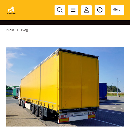
BLOG
GL
Inicio
Blog