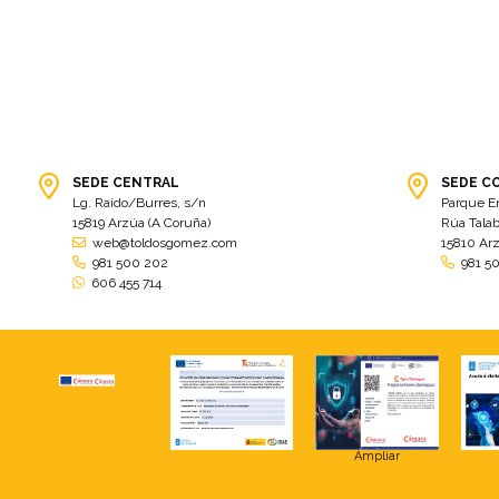
SEDE CENTRAL
SEDE C
Lg. Raído/Burres, s/n
Parque E
15819 Arzúa (A Coruña)
Rúa Talab
web@toldosgomez.com
15810 Ar
981 500 202
981 5
606 455 714
Ampliar