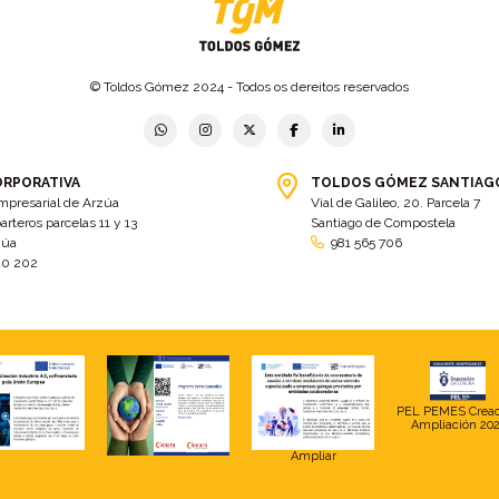
© Toldos Gómez 2024 - Todos os dereitos reservados
ORPORATIVA
TOLDOS GÓMEZ SANTIAG
mpresarial de Arzúa
Vial de Galileo, 20. Parcela 7
arteros parcelas 11 y 13
Santiago de Compostela
zúa
981 565 706
00 202
PEL PEMES Crea
Ampliación 20
Ampliar