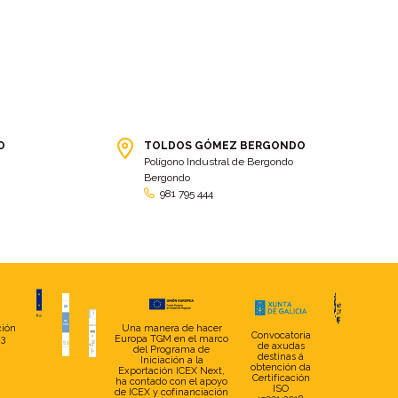
bolsa ct
(3)
Bolsas
(10)
Bolsas de elevación
(3)
Bolsas multiusos
(9)
Bolsas portaherramientas
(4)
brazos invisibles
(11)
Bueu
(2)
Cabañas
(2)
Cafe-bar Nova Xeira
(2)
cafetería
(5)
Calidad
(4)
cambados
(3)
O
TOLDOS GÓMEZ BERGONDO
Polígono Industral de Bergondo
cambio
(5)
Cambio de tela
(48)
Bergondo
981 795 444
cambio de toldo
(12)
Cambio tela
(11)
camión
(17)
Camión XL
(4)
camion botellero
(7)
Camion tautliner
(28)
Camiones
(5)
Campaña electoral
(2)
camping
(2)
Capota
(5)
ción
Una manera de hacer
Convocatoria
capota con pies
(29)
capota fija a pared
(17)
23
Europa TGM en el marco
de axudas
del Programa de
destinas á
Iniciación a la
Capotas
(4)
Caravana
(2)
obtención da
Exportación ICEX Next,
Certificación
ha contado con el apoyo
ISO
de ICEX y cofinanciación
Carballo
(7)
Carga
(2)