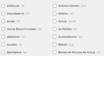
antilluvia
(3)
Antonio Gómez
(10)
Arquillada tir
(7)
Arteixo
(2)
aruba
(7)
Arzúa
(206)
Arzúa Brazo Cruzado
(5)
As Pontes
(2)
atletismo
(2)
Automatismo
(11)
ayudas
(3)
Balcón
(13)
Bambalina
(4)
Banda de Música de Arzúa
(2)
Banderola
(2)
Banderolas
(5)
Banquillo
(5)
bar
(4)
Bar Encontro
(2)
Barco
(3)
Bastidor
(2)
Bergondo
(4)
bermudas
(6)
Betanzos
(2)
Bimba y lola
(6)
bodas
(2)
bolsa cac
(3)
Bolsa cst
(3)