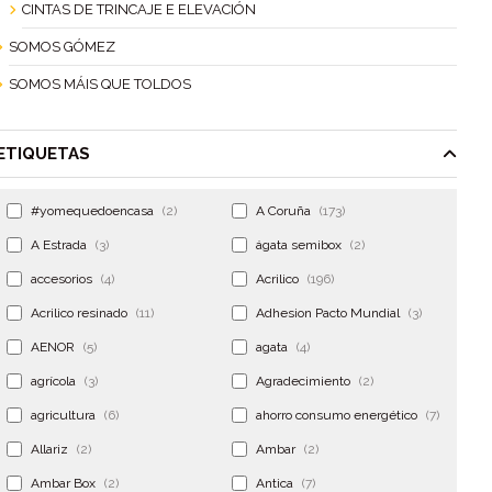
CINTAS DE TRINCAJE E ELEVACIÓN
SOMOS GÓMEZ
SOMOS MÁIS QUE TOLDOS
ETIQUETAS
#yomequedoencasa
(2)
A Coruña
(173)
A Estrada
(3)
ágata semibox
(2)
accesorios
(4)
Acrilico
(196)
Acrilico resinado
(11)
Adhesion Pacto Mundial
(3)
AENOR
(5)
agata
(4)
agrícola
(3)
Agradecimiento
(2)
agricultura
(6)
ahorro consumo energético
(7)
Allariz
(2)
Ambar
(2)
Ambar Box
(2)
Antica
(7)