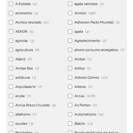
A Estrada
(3)
ágata semibox
(2)
accesorios
(4)
Acrilico
(196)
Acrilico resinado
(11)
Adhesion Pacto Mundial
(3)
AENOR
(5)
agata
(4)
agrícola
(3)
Agradecimiento
(2)
agricultura
(6)
ahorro consumo energético
(7)
Allariz
(2)
Ambar
(2)
Ambar Box
(2)
Antica
(7)
antilluvia
(3)
Antonio Gómez
(10)
Arquillada tir
(7)
Arteixo
(2)
aruba
(7)
Arzúa
(206)
Arzúa Brazo Cruzado
(5)
As Pontes
(2)
atletismo
(2)
Automatismo
(11)
ayudas
(3)
Balcón
(13)
Bambalina
(4)
Banda de Música de Arzúa