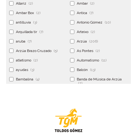
Allariz
(2)
Ambar
(2)
Ambar Box
(2)
Antica
(7)
antilluvia
(3)
Antonio Gómez
(10)
Arquillada tir
(7)
Arteixo
(2)
aruba
(7)
Arzúa
(206)
Arzúa Brazo Cruzado
(5)
As Pontes
(2)
atletismo
(2)
Automatismo
(11)
ayudas
(3)
Balcón
(13)
Bambalina
(4)
Banda de Música de Arzúa
(2)
Banderola
(2)
Banderolas
(5)
Banquillo
(5)
bar
(4)
Bar Encontro
(2)
Barco
(3)
Bastidor
(2)
Bergondo
(4)
bermudas
(6)
Betanzos
(2)