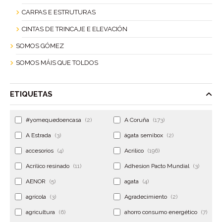
CARPAS E ESTRUTURAS
CINTAS DE TRINCAJE E ELEVACIÓN
SOMOS GÓMEZ
SOMOS MÁIS QUE TOLDOS
ETIQUETAS
#yomequedoencasa
(2)
A Coruña
(173)
A Estrada
(3)
ágata semibox
(2)
accesorios
(4)
Acrilico
(196)
Acrilico resinado
(11)
Adhesion Pacto Mundial
(3)
AENOR
(5)
agata
(4)
agrícola
(3)
Agradecimiento
(2)
agricultura
(6)
ahorro consumo energético
(7)