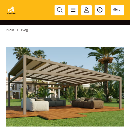
BLOG
GL
Inicio
Blog