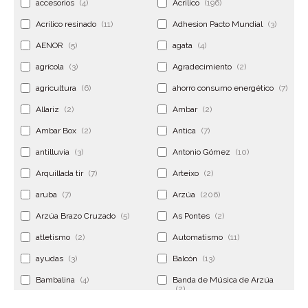
accesorios
(4)
Acrilico
(196)
Acrilico resinado
(11)
Adhesion Pacto Mundial
(3)
AENOR
(5)
agata
(4)
agrícola
(3)
Agradecimiento
(2)
agricultura
(6)
ahorro consumo energético
(7)
Allariz
(2)
Ambar
(2)
Ambar Box
(2)
Antica
(7)
antilluvia
(3)
Antonio Gómez
(10)
Arquillada tir
(7)
Arteixo
(2)
aruba
(7)
Arzúa
(206)
Arzúa Brazo Cruzado
(5)
As Pontes
(2)
atletismo
(2)
Automatismo
(11)
ayudas
(3)
Balcón
(13)
Bambalina
(4)
Banda de Música de Arzúa
(2)