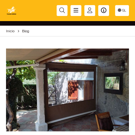
BLOG
GL
Inicio
Blog