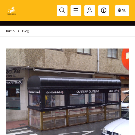
BLOG
GL
Inicio
Blog