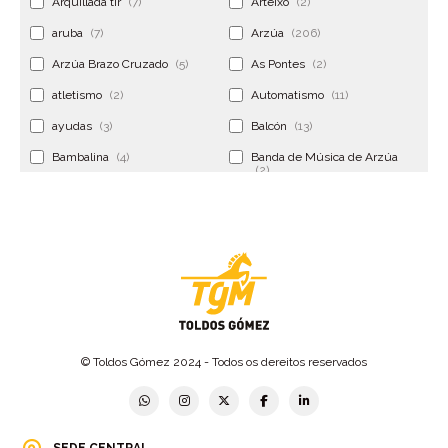
Arquillada tir
(7)
Arteixo
(2)
aruba
(7)
Arzúa
(206)
Arzúa Brazo Cruzado
(5)
As Pontes
(2)
atletismo
(2)
Automatismo
(11)
ayudas
(3)
Balcón
(13)
Bambalina
(4)
Banda de Música de Arzúa
(2)
Banderola
(2)
Banderolas
(5)
Banquillo
(5)
bar
(4)
Bar Encontro
(2)
Barco
(3)
Bastidor
(2)
Bergondo
(4)
bermudas
(6)
Betanzos
(2)
Bimba y lola
(6)
bodas
(2)
© Toldos Gómez 2024 - Todos os dereitos reservados
bolsa cac
(3)
Bolsa cst
(3)
bolsa ct
(3)
Bolsas
(10)
SEDE CENTRAL