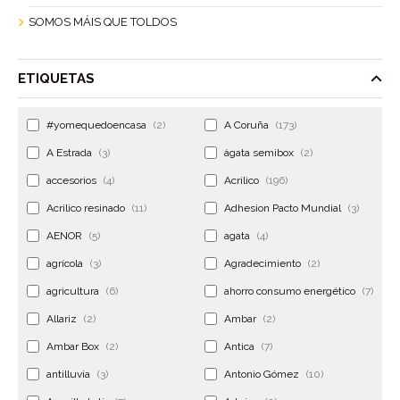
SOMOS MÁIS QUE TOLDOS
ETIQUETAS
#yomequedoencasa
(2)
A Coruña
(173)
A Estrada
(3)
ágata semibox
(2)
accesorios
(4)
Acrilico
(196)
Acrilico resinado
(11)
Adhesion Pacto Mundial
(3)
AENOR
(5)
agata
(4)
agrícola
(3)
Agradecimiento
(2)
agricultura
(6)
ahorro consumo energético
(7)
Allariz
(2)
Ambar
(2)
Ambar Box
(2)
Antica
(7)
antilluvia
(3)
Antonio Gómez
(10)