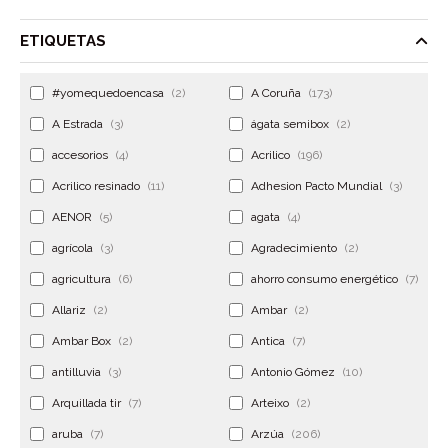
ETIQUETAS
#yomequedoencasa
(2)
A Coruña
(173)
A Estrada
(3)
ágata semibox
(2)
accesorios
(4)
Acrilico
(196)
Acrilico resinado
(11)
Adhesion Pacto Mundial
(3)
AENOR
(5)
agata
(4)
agrícola
(3)
Agradecimiento
(2)
agricultura
(6)
ahorro consumo energético
(7)
Allariz
(2)
Ambar
(2)
Ambar Box
(2)
Antica
(7)
antilluvia
(3)
Antonio Gómez
(10)
Arquillada tir
(7)
Arteixo
(2)
aruba
(7)
Arzúa
(206)