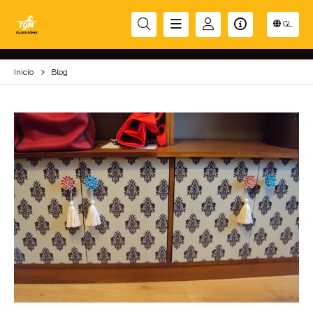
BLOG
GL
Inicio
Blog