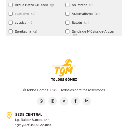
Arzúa Brazo Cruzado
(5)
As Pontes
(2)
atletismo
(2)
Automatismo
(11)
ayudas
(3)
Balcón
(13)
Bambalina
(4)
Banda de Música de Arzúa
(2)
Banderola
(2)
Banderolas
(5)
Banquillo
(5)
bar
(4)
Bar Encontro
(2)
Barco
(3)
Bastidor
(2)
Bergondo
(4)
bermudas
(6)
Betanzos
(2)
Bimba y lola
(6)
bodas
(2)
© Toldos Gómez 2024 - Todos os dereitos reservados
bolsa cac
(3)
Bolsa cst
(3)
bolsa ct
(3)
Bolsas
(10)
SEDE CENTRAL
Bolsas de elevación
(3)
Bolsas multiusos
(9)
Lg. Raído/Burres, s/n
Bolsas portaherramientas
(4)
brazos invisibles
(11)
15819 Arzúa (A Coruña)