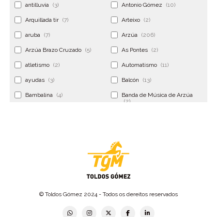
antilluvia
(3)
Antonio Gómez
(10)
Arquillada tir
(7)
Arteixo
(2)
aruba
(7)
Arzúa
(206)
Arzúa Brazo Cruzado
(5)
As Pontes
(2)
atletismo
(2)
Automatismo
(11)
ayudas
(3)
Balcón
(13)
Bambalina
(4)
Banda de Música de Arzúa
(2)
Banderola
(2)
Banderolas
(5)
Banquillo
(5)
bar
(4)
Bar Encontro
(2)
Barco
(3)
Bastidor
(2)
Bergondo
(4)
bermudas
(6)
Betanzos
(2)
Bimba y lola
(6)
bodas
(2)
© Toldos Gómez 2024 - Todos os dereitos reservados
bolsa cac
(3)
Bolsa cst
(3)