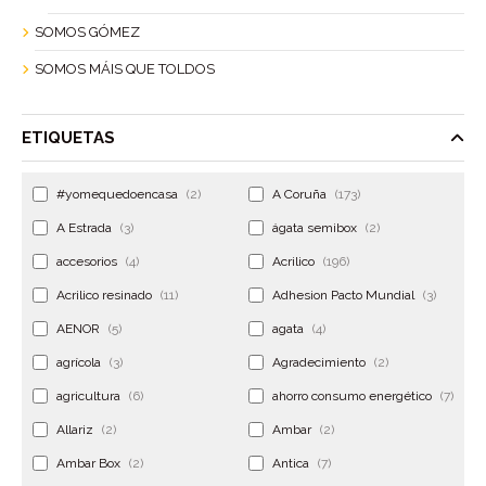
SOMOS GÓMEZ
SOMOS MÁIS QUE TOLDOS
ETIQUETAS
#yomequedoencasa
(2)
A Coruña
(173)
A Estrada
(3)
ágata semibox
(2)
accesorios
(4)
Acrilico
(196)
Acrilico resinado
(11)
Adhesion Pacto Mundial
(3)
AENOR
(5)
agata
(4)
agrícola
(3)
Agradecimiento
(2)
agricultura
(6)
ahorro consumo energético
(7)
Allariz
(2)
Ambar
(2)
Ambar Box
(2)
Antica
(7)