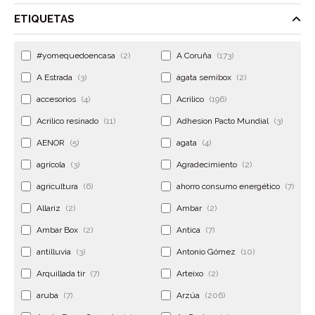
ETIQUETAS
#yomequedoencasa
(2)
A Coruña
(173)
A Estrada
(3)
ágata semibox
(2)
accesorios
(4)
Acrilico
(196)
Acrilico resinado
(11)
Adhesion Pacto Mundial
(3)
AENOR
(5)
agata
(4)
agrícola
(3)
Agradecimiento
(2)
agricultura
(6)
ahorro consumo energético
(7)
Allariz
(2)
Ambar
(2)
Ambar Box
(2)
Antica
(7)
antilluvia
(3)
Antonio Gómez
(10)
Arquillada tir
(7)
Arteixo
(2)
aruba
(7)
Arzúa
(206)