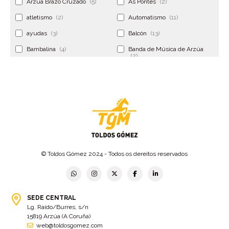
Arzúa Brazo Cruzado
(5)
As Pontes
(2)
atletismo
(2)
Automatismo
(11)
ayudas
(3)
Balcón
(13)
Bambalina
(4)
Banda de Música de Arzúa
(2)
Banderola
(2)
Banderolas
(5)
Banquillo
(5)
bar
(4)
Bar Encontro
(2)
Barco
(3)
Bastidor
(2)
Bergondo
(4)
bermudas
(6)
Betanzos
(2)
Bimba y lola
(6)
bodas
(2)
© Toldos Gómez 2024 - Todos os dereitos reservados
bolsa cac
(3)
Bolsa cst
(3)
bolsa ct
(3)
Bolsas
(10)
SEDE CENTRAL
Bolsas de elevación
(3)
Bolsas multiusos
(9)
Lg. Raído/Burres, s/n
Bolsas portaherramientas
(4)
brazos invisibles
(11)
15819 Arzúa (A Coruña)
web@toldosgomez.com