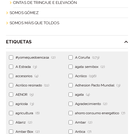
CINTAS DE TRINCAJE E ELEVACIÓN
SOMOS GÓMEZ
SOMOS MÁIS QUE TOLDOS
ETIQUETAS
#yomequedoencasa
(2)
A Coruña
(173)
A Estrada
(3)
ágata semibox
(2)
accesorios
(4)
Acrilico
(196)
Acrilico resinado
(11)
Adhesion Pacto Mundial
(3)
AENOR
(5)
agata
(4)
agrícola
(3)
Agradecimiento
(2)
agricultura
(6)
ahorro consumo energético
(7)
Allariz
(2)
Ambar
(2)
Ambar Box
(2)
Antica
(7)