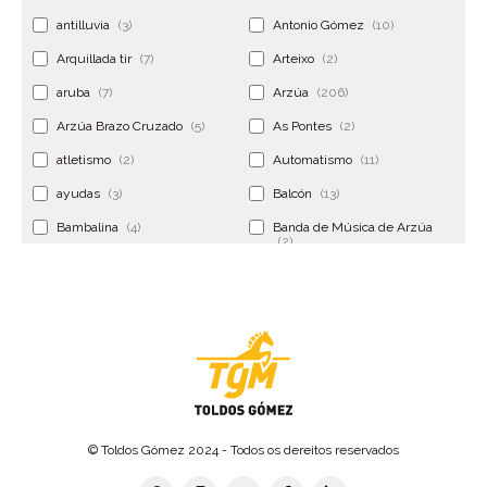
antilluvia
(3)
Antonio Gómez
(10)
Arquillada tir
(7)
Arteixo
(2)
aruba
(7)
Arzúa
(206)
Arzúa Brazo Cruzado
(5)
As Pontes
(2)
atletismo
(2)
Automatismo
(11)
ayudas
(3)
Balcón
(13)
Bambalina
(4)
Banda de Música de Arzúa
(2)
Banderola
(2)
Banderolas
(5)
Banquillo
(5)
bar
(4)
Bar Encontro
(2)
Barco
(3)
Bastidor
(2)
Bergondo
(4)
bermudas
(6)
Betanzos
(2)
Bimba y lola
(6)
bodas
(2)
© Toldos Gómez 2024 - Todos os dereitos reservados
bolsa cac
(3)
Bolsa cst
(3)