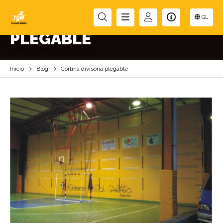
CORTINA DIVISORIA
GL
PLEGABLE
Inicio
Blog
Cortina divisoria plegable