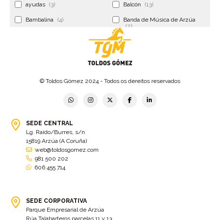
ayudas
(3)
Balcón
(13)
Bambalina
(4)
Banda de Música de Arzúa
(2)
Banderola
(2)
Banderolas
(5)
Banquillo
(5)
bar
(4)
Bar Encontro
(2)
Barco
(3)
© Toldos Gómez 2024 - Todos os dereitos reservados
Bastidor
(2)
Bergondo
(4)
bermudas
(6)
Betanzos
(2)
Bimba y lola
(6)
bodas
(2)
SEDE CENTRAL
Lg. Raído/Burres, s/n
bolsa cac
(3)
Bolsa cst
(3)
15819 Arzúa (A Coruña)
bolsa ct
(3)
Bolsas
(10)
web@toldosgomez.com
981 500 202
Bolsas de elevación
(3)
Bolsas multiusos
(9)
606 455 714
Bolsas portaherramientas
(4)
brazos invisibles
(11)
Bueu
(2)
Cabañas
(2)
SEDE CORPORATIVA
Cafe-bar Nova Xeira
(2)
cafetería
(5)
Parque Empresarial de Arzúa
Rúa Talabarteros parcelas 11 y 13