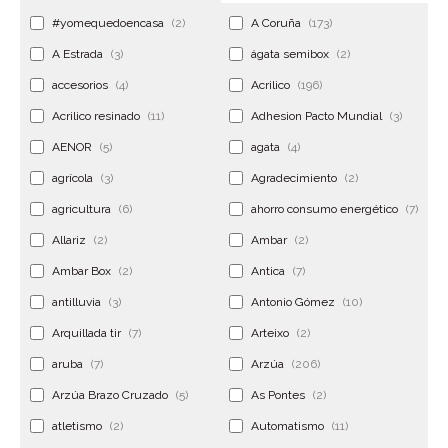
#yomequedoencasa
(2)
A Coruña
(173)
A Estrada
(3)
ágata semibox
(2)
accesorios
(4)
Acrilico
(196)
Acrilico resinado
(11)
Adhesion Pacto Mundial
(3)
AENOR
(5)
agata
(4)
agrícola
(3)
Agradecimiento
(2)
agricultura
(6)
ahorro consumo energético
(7)
Allariz
(2)
Ambar
(2)
Ambar Box
(2)
Antica
(7)
antilluvia
(3)
Antonio Gómez
(10)
Arquillada tir
(7)
Arteixo
(2)
aruba
(7)
Arzúa
(206)
Arzúa Brazo Cruzado
(5)
As Pontes
(2)
atletismo
(2)
Automatismo
(11)