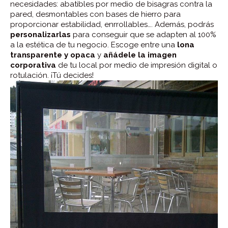
necesidades: abatibles por medio de bisagras contra la
pared, desmontables con bases de hierro para
proporcionar estabilidad, enrrollables…. Además, podrás
personalizarlas
para conseguir que se adapten al 100%
a la estética de tu negocio. Escoge entre una
lona
transparente y opaca
y
añádele la imagen
corporativa
de tu local por medio de impresión digital o
rotulación. ¡Tú decides!