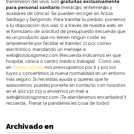
transmisión del virus. Son
gratuitas exclusivamente
para personal sanitario
(médic@s, enfermer@s y
auxiliares de clínica). Se pueden recoger en Arzúa ,
Santiago y Bergondo. Para tramitar tu pedido, ponemos
a tu disposición dos vías: 1) a través de nuestra web, en
el formulario de solicitud de presupuesto (recuerda que
es un producto que no tienen ningún coste, es
simplemente por facilitar el trámite). 2) por correo
electrónico: mandando un mensaje a
web@toldosgomez.com ¡Recuerda indicarnos en qué
hospital, clínica o centro médico trabajas! Como ves,
en
Toldos Gómez
nos preocupamos por ti y por los
tuyos y convertimos la nueva normalidad en un entorno
más seguro. Si necesitas ayuda o quieres que te
asesoremos, puedes ponerte en contacto con nosotros
en el 902 132 233 o enviarnos un mail a
web@toldosgomez.com. ¡Te atenderemos encantadxs! Y
recuerda… Frenar la pandemia ¡es cosa de todxs!
Archivado en