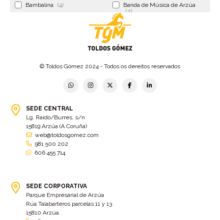
Bambalina
(4)
Banda de Música de Arzúa
(2)
Banderola
(2)
Banderolas
(5)
Banquillo
(5)
bar
(4)
Bar Encontro
(2)
Barco
(3)
© Toldos Gómez 2024 - Todos os dereitos reservados
Bastidor
(2)
Bergondo
(4)
bermudas
(6)
Betanzos
(2)
Bimba y lola
(6)
bodas
(2)
SEDE CENTRAL
Lg. Raído/Burres, s/n
bolsa cac
(3)
Bolsa cst
(3)
15819 Arzúa (A Coruña)
bolsa ct
(3)
Bolsas
(10)
web@toldosgomez.com
981 500 202
Bolsas de elevación
(3)
Bolsas multiusos
(9)
606 455 714
Bolsas portaherramientas
(4)
brazos invisibles
(11)
Bueu
(2)
Cabañas
(2)
SEDE CORPORATIVA
Cafe-bar Nova Xeira
(2)
cafetería
(5)
Parque Empresarial de Arzúa
Rúa Talabarteros parcelas 11 y 13
Calidad
(4)
cambados
(3)
15810 Arzúa