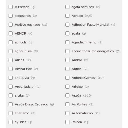
A Estrada
(3)
ágata semibox
(2)
accesorios
(4)
Acrilico
(196)
Acrilico resinado
(11)
Adhesion Pacto Mundial
(3)
AENOR
(5)
agata
(4)
agrícola
(3)
Agradecimiento
(2)
agricultura
(6)
ahorro consumo energético
(7)
Allariz
(2)
Ambar
(2)
Ambar Box
(2)
Antica
(7)
antilluvia
(3)
Antonio Gómez
(10)
Arquillada tir
(7)
Arteixo
(2)
aruba
(7)
Arzúa
(206)
Arzúa Brazo Cruzado
(5)
As Pontes
(2)
atletismo
(2)
Automatismo
(11)
ayudas
(3)
Balcón
(13)