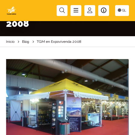
TGM EN EXPOVIVENDA
GL
2008
Inicio
Blog
TGM en Expovivenda 2008