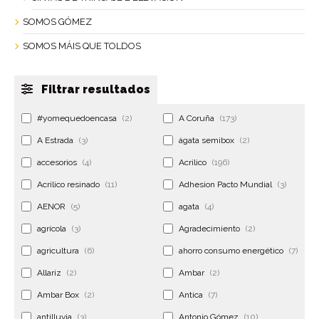
SOMOS GÓMEZ
SOMOS MÁIS QUE TOLDOS
Filtrar resultados
#yomequedoencasa
(2)
A Coruña
(173)
A Estrada
(3)
ágata semibox
(2)
accesorios
(4)
Acrilico
(196)
Acrilico resinado
(11)
Adhesion Pacto Mundial
(3)
AENOR
(5)
agata
(4)
agrícola
(3)
Agradecimiento
(2)
agricultura
(6)
ahorro consumo energético
(7)
Allariz
(2)
Ambar
(2)
Ambar Box
(2)
Antica
(7)
antilluvia
(3)
Antonio Gómez
(10)