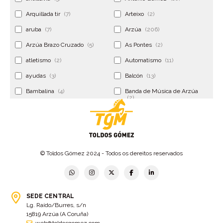
Arquillada tir
(7)
Arteixo
(2)
aruba
(7)
Arzúa
(206)
Arzúa Brazo Cruzado
(5)
As Pontes
(2)
atletismo
(2)
Automatismo
(11)
ayudas
(3)
Balcón
(13)
Bambalina
(4)
Banda de Música de Arzúa
(2)
Banderola
(2)
Banderolas
(5)
Banquillo
(5)
bar
(4)
Bar Encontro
(2)
Barco
(3)
© Toldos Gómez 2024 - Todos os dereitos reservados
Bastidor
(2)
Bergondo
(4)
bermudas
(6)
Betanzos
(2)
Bimba y lola
(6)
bodas
(2)
SEDE CENTRAL
Lg. Raído/Burres, s/n
bolsa cac
(3)
Bolsa cst
(3)
15819 Arzúa (A Coruña)
bolsa ct
(3)
Bolsas
(10)