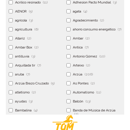
Acrilico resinado
(11)
Adhesion Pacto Mundial
(3)
AENOR
(5)
agata
(4)
agrícola
(3)
Agradecimiento
(2)
agricultura
(6)
ahorro consumo energético
(7)
Allariz
(2)
Ambar
(2)
Ambar Box
(2)
Antica
(7)
antilluvia
(3)
Antonio Gómez
(10)
Arquillada tir
(7)
Arteixo
(2)
aruba
(7)
Arzúa
(206)
Arzúa Brazo Cruzado
(5)
As Pontes
(2)
atletismo
(2)
Automatismo
(11)
ayudas
(3)
Balcón
(13)
Bambalina
(4)
Banda de Música de Arzúa
(2)
Banderola
(2)
Banderolas
(5)