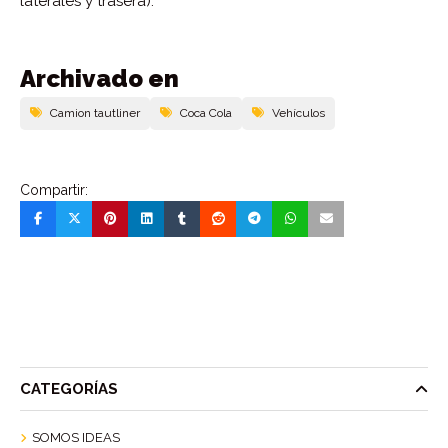
laterales y trasera).
Archivado en
Camion tautliner
Coca Cola
Vehí­culos
Compartir:
CATEGORÍAS
SOMOS IDEAS