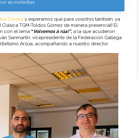
por as molestias.
dos Gómez
y esperamos que para vosotrxs también, ya
VI Clásica TGM-Toldos Gómez de manera presencial! El
ón con el lema
“
Volvemos á rúa!"
,
a la que acudieron
ván Sanmartín, vicepresidente de la Federación Gallega
Atletismo Arzúa; acompañando a nuestro director