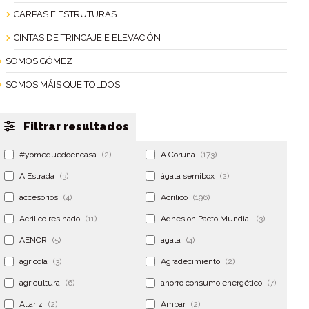
CARPAS E ESTRUTURAS
CINTAS DE TRINCAJE E ELEVACIÓN
SOMOS GÓMEZ
SOMOS MÁIS QUE TOLDOS
Filtrar resultados
#yomequedoencasa
(2)
A Coruña
(173)
A Estrada
(3)
ágata semibox
(2)
accesorios
(4)
Acrilico
(196)
Acrilico resinado
(11)
Adhesion Pacto Mundial
(3)
AENOR
(5)
agata
(4)
agrícola
(3)
Agradecimiento
(2)
agricultura
(6)
ahorro consumo energético
(7)
Allariz
(2)
Ambar
(2)