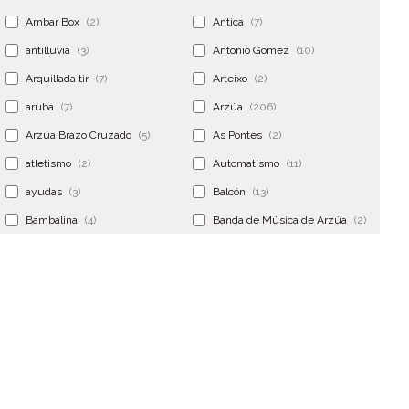
Ambar Box
(2)
Antica
(7)
antilluvia
(3)
Antonio Gómez
(10)
Arquillada tir
(7)
Arteixo
(2)
aruba
(7)
Arzúa
(206)
Arzúa Brazo Cruzado
(5)
As Pontes
(2)
atletismo
(2)
Automatismo
(11)
ayudas
(3)
Balcón
(13)
Bambalina
(4)
Banda de Música de Arzúa
(2)
Banderola
(2)
Banderolas
(5)
Banquillo
(5)
bar
(4)
Bar Encontro
(2)
Barco
(3)
Bastidor
(2)
Bergondo
(4)
bermudas
(6)
Betanzos
(2)
Bimba y lola
(6)
bodas
(2)