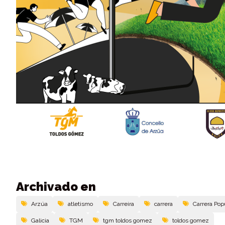
Archivado en
Arzúa
atletismo
Carreira
carrera
Carrera Pop
Galicia
TGM
tgm toldos gomez
toldos gomez