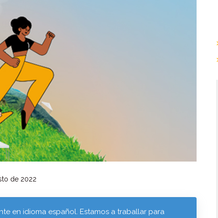
sto de 2022
te en idioma español. Estamos a traballar para