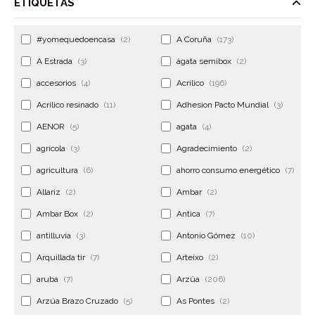
ETIQUETAS
#yomequedoencasa
(2)
A Coruña
(173)
A Estrada
(3)
ágata semibox
(2)
accesorios
(4)
Acrilico
(196)
Acrilico resinado
(11)
Adhesion Pacto Mundial
(3)
AENOR
(5)
agata
(4)
agrícola
(3)
Agradecimiento
(2)
agricultura
(6)
ahorro consumo energético
(7)
Allariz
(2)
Ambar
(2)
Ambar Box
(2)
Antica
(7)
antilluvia
(3)
Antonio Gómez
(10)
Arquillada tir
(7)
Arteixo
(2)
aruba
(7)
Arzúa
(206)
Arzúa Brazo Cruzado
(5)
As Pontes
(2)