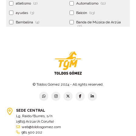
atletismo
(2)
Automatismo
(11)
ayudas
(3)
Balcón
(13)
Bambalina
(4)
Banda de Música de Arzúa
(2)
Banderola
(2)
Banderolas
(5)
Banquillo
(5)
bar
(4)
Bar Encontro
(2)
Barco
(3)
Bastidor
(2)
Bergondo
(4)
bermudas
(6)
Betanzos
(2)
Bimba y lola
(6)
bodas
(2)
© Toldos Gómez 2024 - All rights reserved.
bolsa cac
(3)
Bolsa cst
(3)
bolsa ct
(3)
Bolsas
(10)
SEDE CENTRAL
Bolsas de elevación
(3)
Bolsas multiusos
(9)
Lg. Raído/Burres, s/n
Bolsas portaherramientas
(4)
brazos invisibles
(11)
15819 Arzúa (A Coruña)
web@toldosgomez.com
Bueu
(2)
Cabañas
(2)
981 500 202