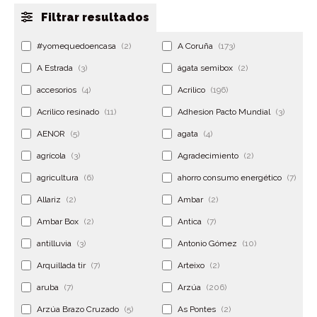
Filtrar resultados
#yomequedoencasa
(2)
A Coruña
(173)
A Estrada
(3)
ágata semibox
(2)
accesorios
(4)
Acrilico
(196)
Acrilico resinado
(11)
Adhesion Pacto Mundial
(3)
AENOR
(5)
agata
(4)
agrícola
(3)
Agradecimiento
(2)
agricultura
(6)
ahorro consumo energético
(7)
Allariz
(2)
Ambar
(2)
Ambar Box
(2)
Antica
(7)
antilluvia
(3)
Antonio Gómez
(10)
Arquillada tir
(7)
Arteixo
(2)
aruba
(7)
Arzúa
(206)
Arzúa Brazo Cruzado
(5)
As Pontes
(2)