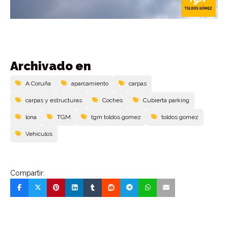
Archivado en
A Coruña
aparcamiento
carpas
carpas y estructuras
Coches
Cubierta parking
lona
TGM
tgm toldos gomez
toldos gomez
Vehí­culos
Compartir: