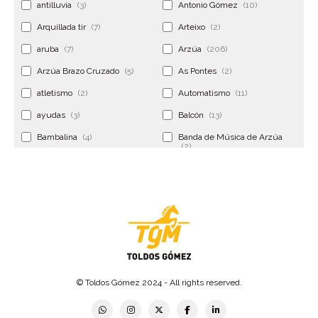
antilluvia
(3)
Antonio Gómez
(10)
Arquillada tir
(7)
Arteixo
(2)
aruba
(7)
Arzúa
(206)
Arzúa Brazo Cruzado
(5)
As Pontes
(2)
atletismo
(2)
Automatismo
(11)
ayudas
(3)
Balcón
(13)
Bambalina
(4)
Banda de Música de Arzúa
(2)
Banderola
(2)
Banderolas
(5)
Banquillo
(5)
bar
(4)
Bar Encontro
(2)
Barco
(3)
Bastidor
(2)
Bergondo
(4)
bermudas
(6)
Betanzos
(2)
Bimba y lola
(6)
bodas
(2)
© Toldos Gómez 2024 - All rights reserved.
bolsa cac
(3)
Bolsa cst
(3)