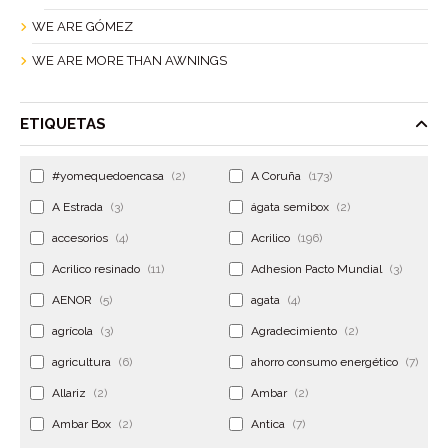
WE ARE GÓMEZ
WE ARE MORE THAN AWNINGS
ETIQUETAS
#yomequedoencasa
(2)
A Coruña
(173)
A Estrada
(3)
ágata semibox
(2)
accesorios
(4)
Acrilico
(196)
Acrilico resinado
(11)
Adhesion Pacto Mundial
(3)
AENOR
(5)
agata
(4)
agrícola
(3)
Agradecimiento
(2)
agricultura
(6)
ahorro consumo energético
(7)
Allariz
(2)
Ambar
(2)
Ambar Box
(2)
Antica
(7)